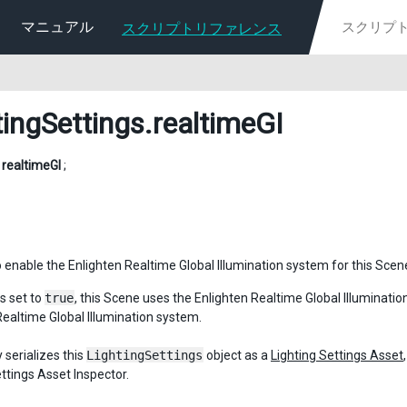
マニュアル
スクリプトリファレンス
tingSettings
.realtimeGI
l
realtimeGI
;
 enable the Enlighten Realtime Global Illumination system for this Scen
s set to
true
, this Scene uses the Enlighten Realtime Global Illuminatio
Realtime Global Illumination system.
 serializes this
LightingSettings
object as a
Lighting Settings Asset
ttings Asset Inspector.