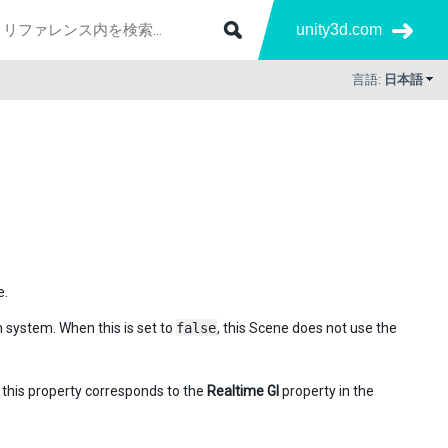
unity3d.com
言語:
日本語
e.
n system. When this is set to
false
, this Scene does not use the
, this property corresponds to the
Realtime GI
property in the