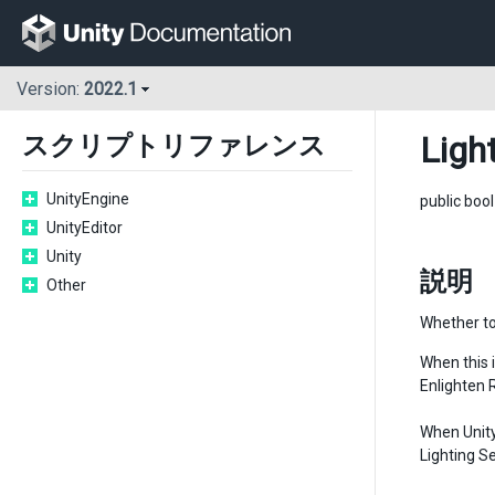
Version:
2022.1
Ligh
スクリプトリファレンス
UnityEngine
public boo
UnityEditor
Unity
説明
Other
Whether to
When this i
Enlighten 
When Unity
Lighting Se