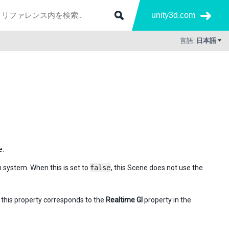
unity3d.com
言語:
日本語
e.
n system. When this is set to
false
, this Scene does not use the
, this property corresponds to the
Realtime GI
property in the