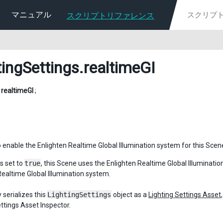
マニュアル
スクリプトリファレンス
tingSettings
.realtimeGI
l
realtimeGI
;
 enable the Enlighten Realtime Global Illumination system for this Scen
s set to
true
, this Scene uses the Enlighten Realtime Global Illuminatio
Realtime Global Illumination system.
 serializes this
LightingSettings
object as a
Lighting Settings Asset
ttings Asset Inspector.