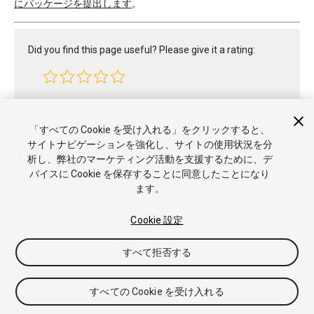
にパッケージを提出します
。
Did you find this page useful? Please give it a rating:
Report a problem on this page
「すべての Cookie を受け入れる」をクリックすると、
サイトナビゲーションを強化し、サイトの使用状況を分
析し、弊社のマーケティング活動を支援するために、デ
バイスに Cookie を保存することに同意したことになり
ます。
Cookie 設定
Copyright © 2023 Unity Technologies. Publication 2023.1
すべて拒否する
チュートリアル
Answers
ナレッジベース
フォーラム
アセッ
トストア
商標と利用規約
法律関連
プライバシーポリシー
ク
ッキー
私の個人情報を販売または共有しない
すべての Cookie を受け入れる
Cookie 優先設定