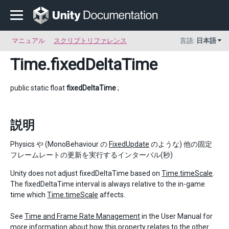
マニュアル
スクリプトリファレンス
言語:
日本語
Time
.fixedDeltaTime
public static float
fixedDeltaTime
;
説明
Physics や (MonoBehaviour の
FixedUpdate
のような) 他の固定
フレームレートの更新を実行するインターバル(秒)
Unity does not adjust fixedDeltaTime based on
Time.timeScale
.
The fixedDeltaTime interval is always relative to the in-game
time which
Time.timeScale
affects.
See
Time and Frame Rate Management
in the User Manual for
more information about how this property relates to the other