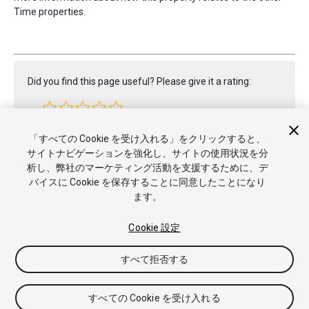
Time properties.
Did you find this page useful? Please give it a rating:
Report a problem on this page
「すべての Cookie を受け入れる」をクリックすると、
サイトナビゲーションを強化し、サイトの使用状況を分
析し、弊社のマーケティング活動を支援するために、デ
バイスに Cookie を保存することに同意したことになり
ます。
Cookie 設定
Copyright © 2023 Unity Technologies. Publication 2022.2
チュートリアル
Answers
ナレッジベース
フォーラム
アセ
すべて拒否する
ットストア
商標と利用規約
法律関連
プライバシーポリシー
クッキー
私の個人情報を販売または共有しない
すべての Cookie を受け入れる
Cookie 優先設定