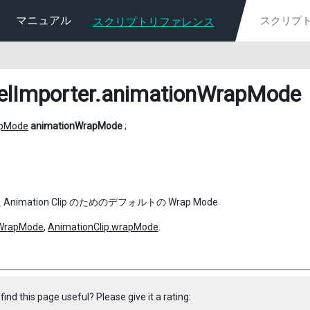
マニュアル
スクリプトリファレンス
lImporter
.animationWrapMode
pMode
animationWrapMode
;
nimation Clip のためのデフォルトの Wrap Mode
WrapMode
,
AnimationClip.wrapMode
.
find this page useful? Please give it a rating: