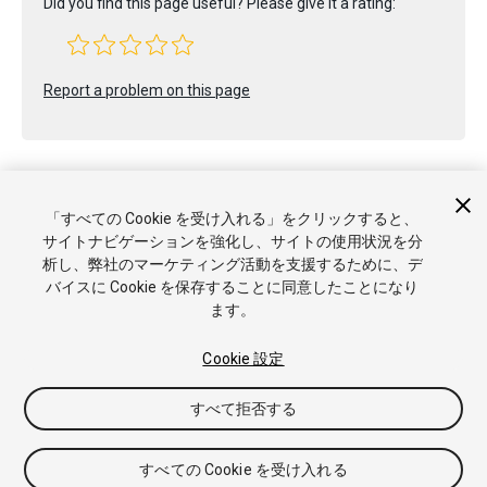
Did you find this page useful? Please give it a rating:
Report a problem on this page
「すべての Cookie を受け入れる」をクリックすると、
サイトナビゲーションを強化し、サイトの使用状況を分
Copyright © 2020 Unity Technologies. Publication 2020.2
析し、弊社のマーケティング活動を支援するために、デ
チュートリアル
Answers
ナレッジベース
フォーラム
アセ
バイスに Cookie を保存することに同意したことになり
ットストア
商標と利用規約
法律関連
プライバシーポリシー
ます。
クッキー
私の個人情報を販売または共有しない
Cookie 優先設定
Cookie 設定
すべて拒否する
すべての Cookie を受け入れる