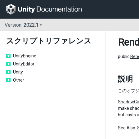
Version:
2022.1
Rend
スクリプトリファレンス
UnityEngine
public
Ren
UnityEditor
Unity
説明
Other
このオブ
ShadowCa
make shado
but casts 
See Also: