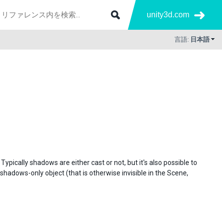
unity3d.com
言語:
日本語
pically shadows are either cast or not, but it's also possible to
adows-only object (that is otherwise invisible in the Scene,