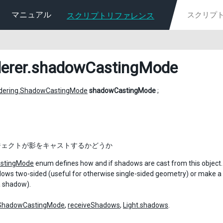
マニュアル
スクリプトリファレンス
erer
.shadowCastingMode
dering.ShadowCastingMode
shadowCastingMode
;
ジェクトが影をキャストするかどうか
stingMode
enum defines how and if shadows are cast from this object. Ty
ws two-sided (useful for otherwise single-sided geometry) or make a sh
a shadow).
ShadowCastingMode
,
receiveShadows
,
Light.shadows
.