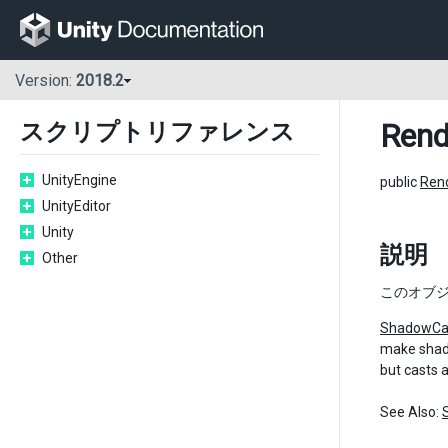
Version:
2018.2
Rend
スクリプトリファレンス
UnityEngine
public
Ren
UnityEditor
Unity
説明
Other
このオブ
ShadowCa
make shado
but casts 
See Also: