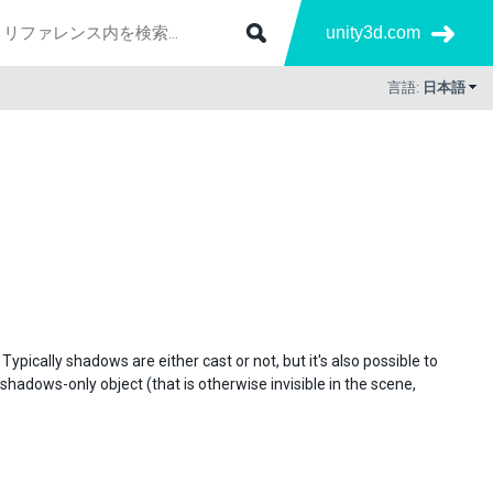
unity3d.com
言語:
日本語
pically shadows are either cast or not, but it's also possible to
adows-only object (that is otherwise invisible in the scene,