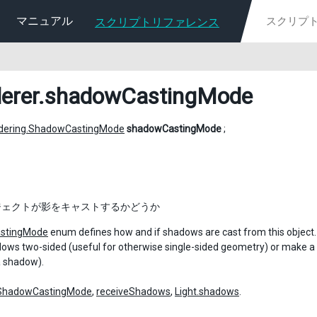
マニュアル
スクリプトリファレンス
erer
.shadowCastingMode
dering.ShadowCastingMode
shadowCastingMode
;
ジェクトが影をキャストするかどうか
stingMode
enum defines how and if shadows are cast from this object. Ty
ws two-sided (useful for otherwise single-sided geometry) or make a sh
a shadow).
ShadowCastingMode
,
receiveShadows
,
Light.shadows
.