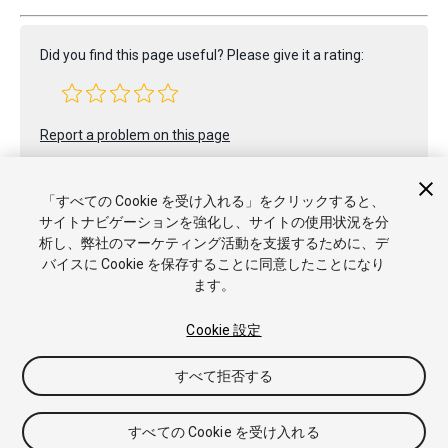
Did you find this page useful? Please give it a rating:
Report a problem on this page
「すべての Cookie を受け入れる」をクリックすると、
サイトナビゲーションを強化し、サイトの使用状況を分
析し、弊社のマーケティング活動を支援するために、デ
バイスに Cookie を保存することに同意したことになり
ます。
Copyright © 2023 Unity Technologies. Publication 2022.1
チュートリアル
Answers
ナレッジベース
フォーラム
アセ
ットストア
商標と利用規約
法律関連
プライバシーポリシー
Cookie 設定
クッキー
私の個人情報を販売または共有しない
Cookie 優先設定
すべて拒否する
すべての Cookie を受け入れる