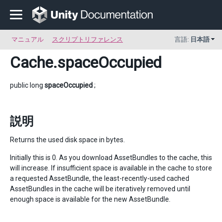
マニュアル
スクリプトリファレンス
言語:
日本語
Cache
.spaceOccupied
public long
spaceOccupied
;
説明
Returns the used disk space in bytes.
Initially this is 0. As you download AssetBundles to the cache, this
will increase. If insufficient space is available in the cache to store
a requested AssetBundle, the least-recently-used cached
AssetBundles in the cache will be iteratively removed until
enough space is available for the new AssetBundle.