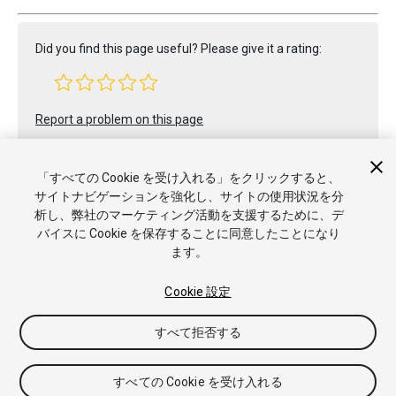
Did you find this page useful? Please give it a rating:
Report a problem on this page
「すべての Cookie を受け入れる」をクリックすると、
サイトナビゲーションを強化し、サイトの使用状況を分
析し、弊社のマーケティング活動を支援するために、デ
バイスに Cookie を保存することに同意したことになり
ます。
Copyright © 2017 Unity Technologies. Publication 2017.1
チュートリアル
Answers
ナレッジベース
フォーラム
アセ
ットストア
商標と利用規約
法律関連
プライバシーポリシー
Cookie 設定
クッキー
私の個人情報を販売または共有しない
Cookie 優先設定
すべて拒否する
すべての Cookie を受け入れる