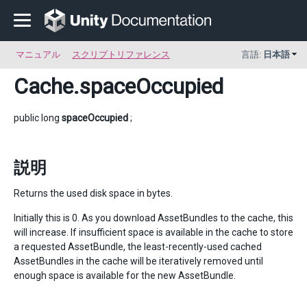
マニュアル
スクリプトリファレンス
言語:
日本語
Cache
.spaceOccupied
public long
spaceOccupied
;
説明
Returns the used disk space in bytes.
Initially this is 0. As you download AssetBundles to the cache, this
will increase. If insufficient space is available in the cache to store
a requested AssetBundle, the least-recently-used cached
AssetBundles in the cache will be iteratively removed until
enough space is available for the new AssetBundle.