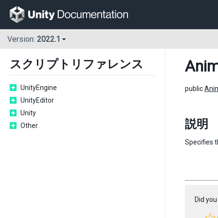
Version:
2022.1
Anim
スクリプトリファレンス
UnityEngine
public
Ani
UnityEditor
Unity
説明
Other
Specifies 
Did you 