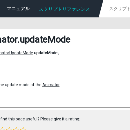
マニュアル
スクリプトリファレンス
ator
.updateMode
matorUpdateMode
updateMode
;
the update mode of the
Animator
.
find this page useful? Please give it a rating: