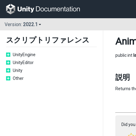
Version:
2022.1
Anim
スクリプトリファレンス
UnityEngine
public int
l
UnityEditor
Unity
説明
Other
Returns the
Did you 