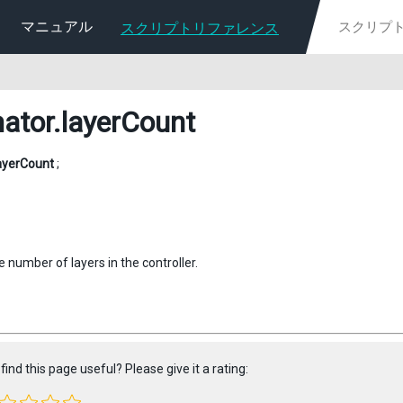
マニュアル
スクリプトリファレンス
ator
.layerCount
ayerCount
;
 number of layers in the controller.
find this page useful? Please give it a rating: