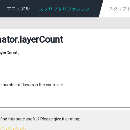
マニュアル
スクリプトリファレンス
ator
.layerCount
ayerCount
;
 number of layers in the controller.
find this page useful? Please give it a rating: