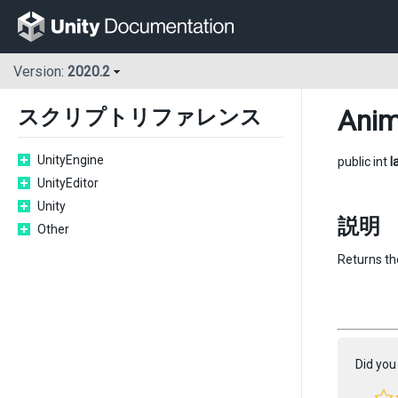
Version:
2020.2
Anim
スクリプトリファレンス
UnityEngine
public int
l
UnityEditor
Unity
説明
Other
Returns the
Did you 