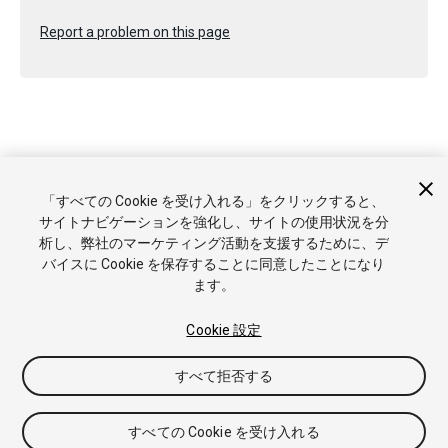
Report a problem on this page
Copyright © 2023 Unity Technologies. Publication 2021.3
「すべての Cookie を受け入れる」をクリックすると、
チュートリアル
Answers
ナレッジベース
フォーラム
アセ
サイトナビゲーションを強化し、サイトの使用状況を分
ットストア
商標と利用規約
法律関連
プライバシーポリシー
析し、弊社のマーケティング活動を支援するために、デ
クッキー
私の個人情報を販売または共有しない
バイスに Cookie を保存することに同意したことになり
Cookie 優先設定
ます。
Cookie 設定
すべて拒否する
すべての Cookie を受け入れる