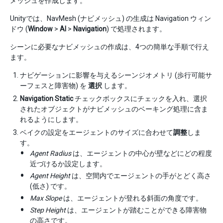
メッシュを作成します。
Unityでは、NavMesh (ナビメッシュ) の生成は Navigation ウィン
ドウ (
Window
>
AI
>
Navigation
) で処理されます。
シーンに必要なナビメッシュの作成は、4つの簡単な手順で行え
ます。
ナビゲーションに影響を与えるシーンジオメトリ (歩行可能サ
ーフェスと障害物) を
選択
します。
Navigation Static
チェックボックスにチェックを入れ、選択
されたオブジェクトがナビメッシュのベーキング処理に含ま
れるようにします。
ベイクの設定をエージェントのサイズに合わせて
調整
しま
す。
Agent Radius
は、エージェントの中心が壁などにどの程度
近づけるか設定します。
Agent Height
は、空間内でエージェントの手がとどく高さ
(低さ) です。
Max Slope
は、エージェントが登れる斜面の角度です。
Step Height
は、エージェントが踏むことができる障害物
の高さです。