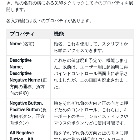
き、軸の名前の横にある矢印をクリックしてそのプロパティを展
開します。
各入力軸には以下のプロパティがあります。
プロパティ
機能
Name
(名前)
軸名。これを使用して、スクリプトか
ら軸にアクセスできます。
Descriptive
これらの値は廃止予定で、機能しませ
Name、
ん。以前は、ユーザー用に起動時に再
Descriptive
バインドコントロール画面上に表示さ
Negative Name
(正
れましたが、この画面も廃止されまし
方向の通称、負方
た。
向の通称)
Negative Button、
軸をそれぞれ負の方向と正の向きに押
Positive Button
(負
すためのコントロール。これらは、キ
方向ボタン、正方
ーボードのキー、ジョイスティックや
向ボタン)
マウスのボタンなどに使用可能です。
Alt Negative
軸をそれぞれ負の方向と正の向きに押
Button、Alt
すための別の (補足的) コントロール。