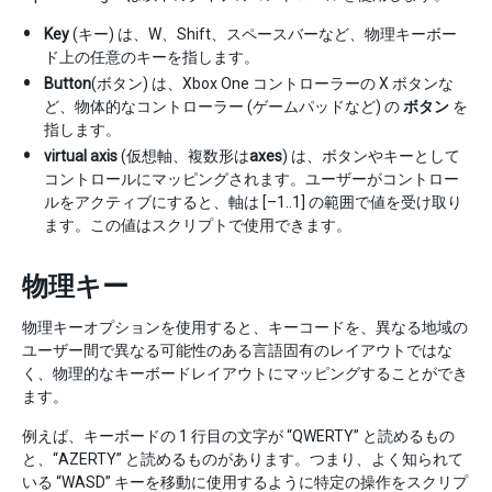
Key
(キー) は、W、Shift、スペースバーなど、物理キーボー
ド上の任意のキーを指します。
Button
(ボタン) は、Xbox One コントローラーの X ボタンな
ど、物体的なコントローラー (ゲームパッドなど) の
ボタン
を
指します。
virtual axis
(仮想軸、複数形は
axes
) は、ボタンやキーとして
コントロールにマッピングされます。ユーザーがコントロー
ルをアクティブにすると、軸は [–1..1] の範囲で値を受け取り
ます。この値はスクリプトで使用できます。
物理キー
物理キーオプションを使用すると、キーコードを、異なる地域の
ユーザー間で異なる可能性のある言語固有のレイアウトではな
く、物理的なキーボードレイアウトにマッピングすることができ
ます。
例えば、キーボードの 1 行目の文字が “QWERTY” と読めるもの
と、“AZERTY” と読めるものがあります。つまり、よく知られて
いる “WASD” キーを移動に使用するように特定の操作をスクリプ