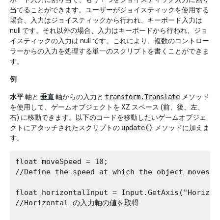
当てることができます。ユーザーがジョイスティックを使用する
場合、入力はジョイスティックから行われ、キーボード入力は
null です。それ以外の場合、入力はキーボードから行われ、ジョ
イスティックの入力は null です。これにより、複数のコントロー
ラーからの入力を処理する単一のスクリプトを書くことができま
す。
例
水平
軸と
垂直
軸からの入力と
transform.Translate
メソッド
を使用して、ゲームオブジェクトを XZ スペース (前、後、左、
右) に移動できます。以下のコードを移動したいゲームオブジェ
クトにアタッチされたスクリプトの
update()
メソッドに加えま
す。
float moveSpeed = 10;

//Define the speed at which the object moves.

float horizontalInput = Input.GetAxis("Horizont
//Horizontal の入力軸の値を取得
