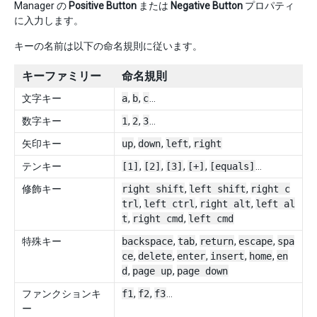
Manager の
Positive Button
または
Negative Button
プロパティ
に入力します。
キーの名前は以下の命名規則に従います。
キーファミリー
命名規則
文字キー
a
,
b
,
c
…
数字キー
1
,
2
,
3
…
矢印キー
up
,
down
,
left
,
right
テンキー
[1]
,
[2]
,
[3]
,
[+]
,
[equals]
…
修飾キー
right shift
,
left shift
,
right c
trl
,
left ctrl
,
right alt
,
left al
t
,
right cmd
,
left cmd
特殊キー
backspace
,
tab
,
return
,
escape
,
spa
ce
,
delete
,
enter
,
insert
,
home
,
en
d
,
page up
,
page down
ファンクションキ
f1
,
f2
,
f3
…
ー