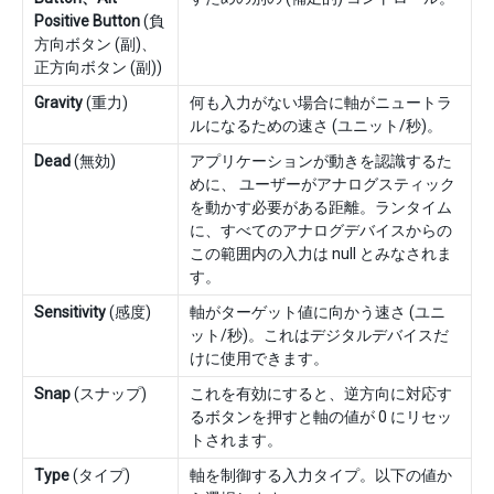
Positive Button
(負
方向ボタン (副)、
正方向ボタン (副))
Gravity
(重力)
何も入力がない場合に軸がニュートラ
ルになるための速さ (ユニット/秒)。
Dead
(無効)
アプリケーションが動きを認識するた
めに、 ユーザーがアナログスティック
を動かす必要がある距離。ランタイム
に、すべてのアナログデバイスからの
この範囲内の入力は null とみなされま
す。
Sensitivity
(感度)
軸がターゲット値に向かう速さ (ユニ
ット/秒)。これはデジタルデバイスだ
けに使用できます。
Snap
(スナップ)
これを有効にすると、逆方向に対応す
るボタンを押すと軸の値が 0 にリセッ
トされます。
Type
(タイプ)
軸を制御する入力タイプ。以下の値か