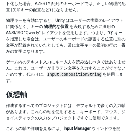
ト化した場合、AZERTY 配列のキーボードでは、正しい物理的配
置 (矢印キーの配置など) になりません。
物理キーを有効にすると、Unity はユーザーの実際のレイアウト
に関係なく、キーの
物理的な位置
を表現するために汎用の
ANSI/ISO “Qwerty” レイアウトを使用します。つまり、“Q” キー
を指定した場合は、ユーザーのキーボードの該当する位置に別の
文字が配置されていたとしても、常に文字キーの最初の行の一番
左の文字になります。
ゲーム内のテキスト入力にキー入力を読み込むべきではありませ
ん。これは、ユーザーが非ラテン文字を入力することができない
ためです。代わりに、
Input.compositionString
を使用しま
す。
仮想軸
作成するすべてのプロジェクトには、デフォルトで多くの入力軸
があります。これらの軸を使用すると、キーボード、マウス、ジ
ョイスティックの入力をプロジェクトですぐに使用できます。
これらの軸の詳細を見るには、
Input Manager
ウィンドウを開