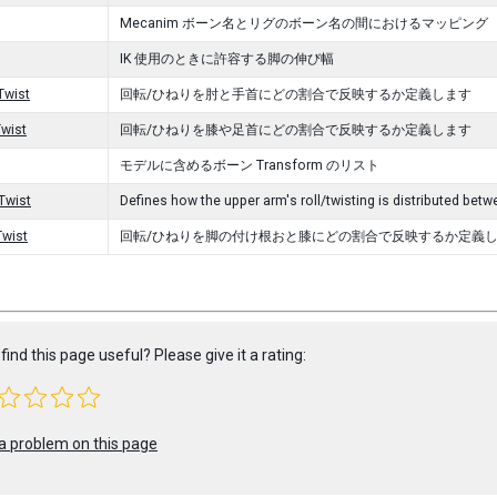
Mecanim ボーン名とリグのボーン名の間におけるマッピング
IK 使用のときに許容する脚の伸び幅
Twist
回転/ひねりを肘と手首にどの割合で反映するか定義します
wist
回転/ひねりを膝や足首にどの割合で反映するか定義します
モデルに含めるボーン Transform のリスト
Twist
Defines how the upper arm's roll/twisting is distributed bet
wist
回転/ひねりを脚の付け根おと膝にどの割合で反映するか定義
find this page useful? Please give it a rating:
a problem on this page