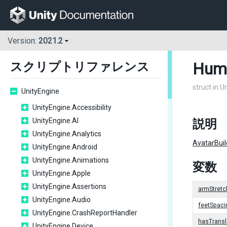
Version:
2021.2
Huma
スクリプトリファレンス
struct in U
UnityEngine
UnityEngine.Accessibility
UnityEngine.AI
説明
UnityEngine.Analytics
AvatarBui
UnityEngine.Android
UnityEngine.Animations
変数
UnityEngine.Apple
UnityEngine.Assertions
armStretc
UnityEngine.Audio
feetSpaci
UnityEngine.CrashReportHandler
hasTrans
UnityEngine.Device