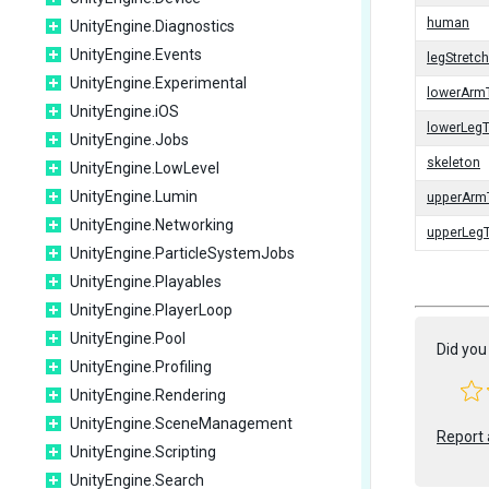
human
UnityEngine.Diagnostics
UnityEngine.Events
legStretch
UnityEngine.Experimental
lowerArm
UnityEngine.iOS
lowerLegT
UnityEngine.Jobs
skeleton
UnityEngine.LowLevel
UnityEngine.Lumin
upperArm
UnityEngine.Networking
upperLegT
UnityEngine.ParticleSystemJobs
UnityEngine.Playables
UnityEngine.PlayerLoop
UnityEngine.Pool
Did you 
UnityEngine.Profiling
UnityEngine.Rendering
UnityEngine.SceneManagement
Report 
UnityEngine.Scripting
UnityEngine.Search