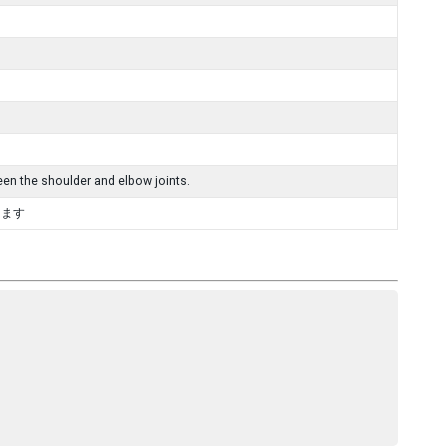
ween the shoulder and elbow joints.
します