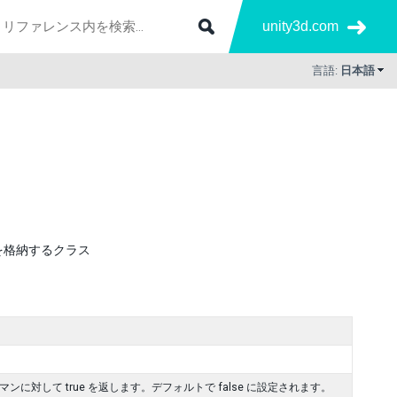
unity3d.com
言語:
日本語
を格納するクラス
ヒューマンに対して true を返します。デフォルトで false に設定されます。