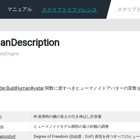
マニュアル
スクリプトリファレンス
nDescription
nityEngine
lder.BuildHumanAvatar
関数に渡すべきヒューマノイドアバターの変数
h
IK 使用時の腕の長さの引き伸ばし許容量
ng
ヒューマノイドモデル脚部の最小距離の調整
lationDoF
Degree of Freedom (自由度：DoF) 表現を持つすべての