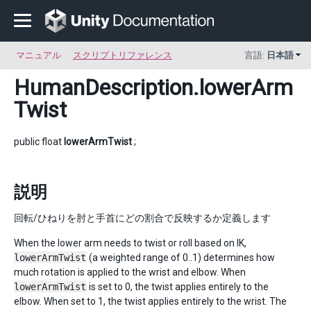
マニュアル
スクリプトリファレンス
言語:
日本語
HumanDescription
.lowerArm
Twist
public float
lowerArmTwist
;
説明
回転/ひねりを肘と手首にどの割合で反映するか定義します
When the lower arm needs to twist or roll based on IK,
lowerArmTwist
(a weighted range of 0..1) determines how
much rotation is applied to the wrist and elbow. When
lowerArmTwist
is set to 0, the twist applies entirely to the
elbow. When set to 1, the twist applies entirely to the wrist. The