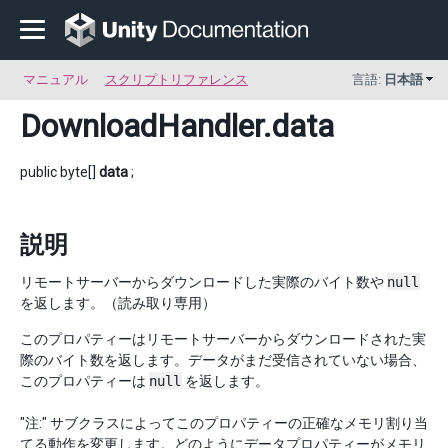
マニュアル
スクリプトリファレンス
言語:
日本語
DownloadHandler
.data
public byte[]
data
;
説明
リモートサーバーからダウンロードした実際のバイト数や
null
を返します。（読み取り専用）
このプロパティーはリモートサーバーからダウンロードされた実
際のバイト数を返します。データがまだ受信されていない場合、
このプロパティーは
null
を返します。
"注:" サブクラスによってこのプロパティーの正確なメモリ割り当
てる動作を変更します。どのようにデータプロパティーがメモリ