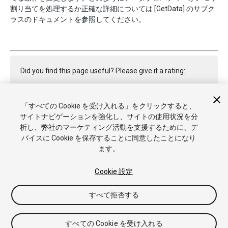
割り当てを処理するか正確な詳細については [GetData] のサブク
ラスのドキュメントを参照してください。
Did you find this page useful? Please give it a rating:
「すべての Cookie を受け入れる」をクリックすると、
Report a problem on this page
サイトナビゲーションを強化し、サイトの使用状況を分
析し、弊社のマーケティング活動を支援するために、デ
バイスに Cookie を保存することに同意したことになり
ます。
Cookie 設定
Copyright © 2021 Unity Technologies. Publication 2021.1
すべて拒否する
チュートリアル
Answers
ナレッジベース
フォーラム
アセ
ットストア
商標と利用規約
法律関連
プライバシーポリシー
クッキー
私の個人情報を販売または共有しない
すべての Cookie を受け入れる