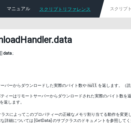
マニュアル
スクリプトリファレンス
loadHandler
.data
[]
data
;
サーバーからダウンロードした実際のバイト数や
null
を返します。（読
パティーはリモートサーバーからダウンロードされた実際のバイト数を
を返します。
サブクラスによってこのプロパティーの正確なメモリ割り当てる動作を変
な詳細については [GetData] のサブクラスのドキュメントを参照して