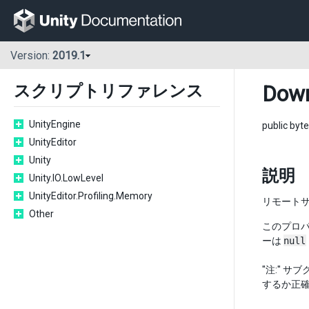
Version:
2019.1
Down
スクリプトリファレンス
UnityEngine
public byte
UnityEditor
Unity
説明
Unity.IO.LowLevel
UnityEditor.Profiling.Memory
リモート
Other
このプロ
ーは
null
"注:" 
するか正確