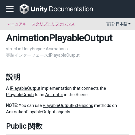
マニュアル
スクリプトリファレンス
言語:
日本語
AnimationPlayableOutput
struct in UnityEngine.Animations
実装インターフェース:
IPlayableOutput
説明
A
IPlayableOutput
implementation that connects the
PlayableGraph
to an
Animator
in the Scene.
NOTE:
You can use
PlayableOutputExtensions
methods on
AnimationPlayableOutput objects.
Public 関数