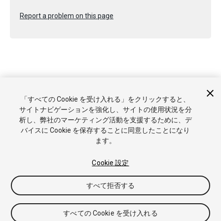
Report a problem on this page
Copyright © 2021 Unity Technologies. Publication 2020.3
「すべての Cookie を受け入れる」をクリックすると、
チュートリアル
Answers
ナレッジベース
フォーラム
アセ
サイトナビゲーションを強化し、サイトの使用状況を分
ットストア
商標と利用規約
法律関連
プライバシーポリシー
析し、弊社のマーケティング活動を支援するために、デ
クッキー
私の個人情報を販売または共有しない
バイスに Cookie を保存することに同意したことになり
Cookie 優先設定
ます。
Cookie 設定
すべて拒否する
すべての Cookie を受け入れる