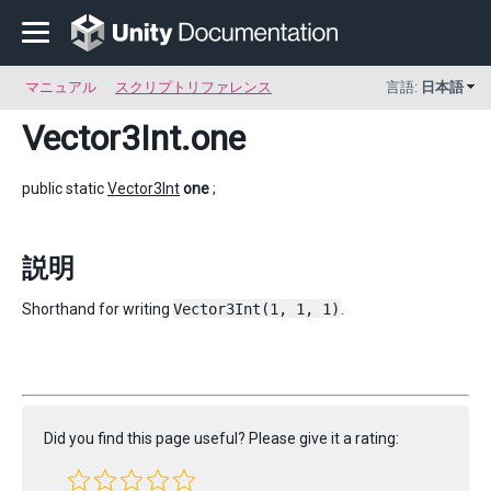
マニュアル
スクリプトリファレンス
言語:
日本語
Vector3Int
.one
public static
Vector3Int
one
;
説明
Shorthand for writing
Vector3Int(1, 1, 1)
.
Did you find this page useful? Please give it a rating: