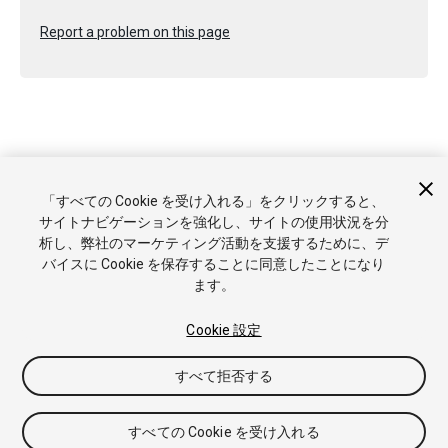
Report a problem on this page
Copyright © 2020 Unity Technologies. Publication 2020.2
「すべての Cookie を受け入れる」をクリックすると、
チュートリアル
Answers
ナレッジベース
フォーラム
アセ
サイトナビゲーションを強化し、サイトの使用状況を分
ットストア
商標と利用規約
法律関連
プライバシーポリシー
析し、弊社のマーケティング活動を支援するために、デ
クッキー
私の個人情報を販売または共有しない
バイスに Cookie を保存することに同意したことになり
Cookie 優先設定
ます。
Cookie 設定
すべて拒否する
すべての Cookie を受け入れる