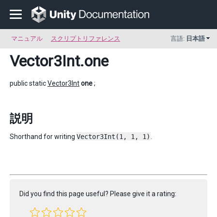
マニュアル
スクリプトリファレンス
言語:
日本語
Vector3Int
.one
public static
Vector3Int
one
;
説明
Shorthand for writing
Vector3Int(1, 1, 1)
.
Did you find this page useful? Please give it a rating: