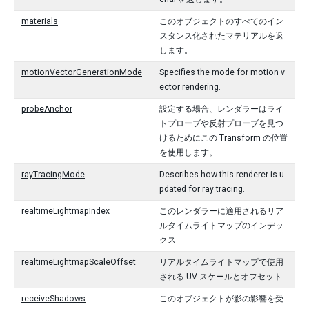
materials
このオブジェクトのすべてのイン
スタンス化されたマテリアルを返
します。
motionVectorGenerationMode
Specifies the mode for motion v
ector rendering.
probeAnchor
設定する場合、レンダラーはライ
トプローブや反射プローブを見つ
けるためにこの Transform の位置
を使用します。
rayTracingMode
Describes how this renderer is u
pdated for ray tracing.
realtimeLightmapIndex
このレンダラーに適用されるリア
ルタイムライトマップのインデッ
クス
realtimeLightmapScaleOffset
リアルタイムライトマップで使用
される UV スケールとオフセット
receiveShadows
このオブジェクトが影の影響を受