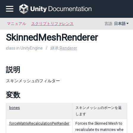
マニュアル
スクリプトリファレンス
言語:
日本語
SkinnedMeshRenderer
class in UnityEngine
/
継承:
Renderer
説明
スキンメッシュのフィルター
変数
bones
スキンメッシュのボーンを返
します
forceMatrixRecalculationPerRender
Forces the Skinned Mesh to
recalculate its matricies whe