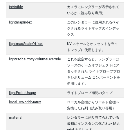
isVisible
カメラにレンダラーが表示されて
いるか（読み取り専用）
lightmapIndex
このレンダラーに適用されるベイ
クされるライトマップのインデッ
クス
lightmapScaleOffset
UV スケールとオフセットをライ
トマップに使用します。
lightProbeProxyVolumeOverride
これを設定すると、レンダラーは
ソースのゲームオブジェクトにア
タッチされた ライトプローブプロ
キシボリューム コンポーネントを
使用します。
lightProbeUsage
ライトプローブ補間のタイプ
localToWorldMatrix
ローカル座標からワールド座標へ
変換した行列（読み取り専用）
material
レンダラーに割り当てられている
最初にインスタンス化された Mat
erial を返します。