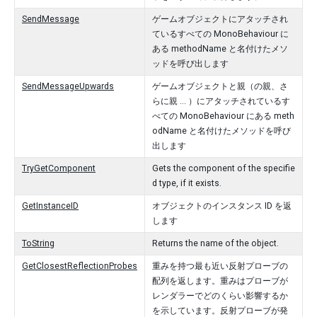
SendMessage
ゲームオブジェクトにアタッチされ
ているすべての MonoBehaviour に
ある methodName と名付けたメソ
ッドを呼び出します
SendMessageUpwards
ゲームオブジェクトと親（の親、さ
らに親 ... ）にアタッチされているす
べての MonoBehaviour にある meth
odName と名付けたメソッドを呼び
出します
TryGetComponent
Gets the component of the specifie
d type, if it exists.
GetInstanceID
オブジェクトのインスタンス ID を返
します
ToString
Returns the name of the object.
GetClosestReflectionProbes
重みを持つ最も近い反射プローブの
配列を返します。重みはプローブが
レンダラーでどのくらい影響するか
を示しています。反射プローブが発