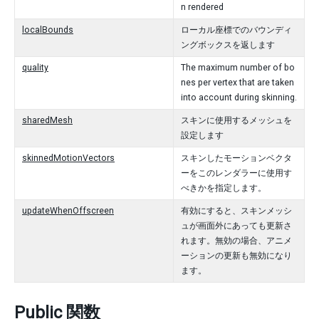
n rendered
localBounds
ローカル座標でのバウンディ
ングボックスを返します
quality
The maximum number of bo
nes per vertex that are taken
into account during skinning.
sharedMesh
スキンに使用するメッシュを
設定します
skinnedMotionVectors
スキンしたモーションベクタ
ーをこのレンダラーに使用す
べきかを指定します。
updateWhenOffscreen
有効にすると、スキンメッシ
ュが画面外にあっても更新さ
れます。無効の場合、アニメ
ーションの更新も無効になり
ます。
Public 関数