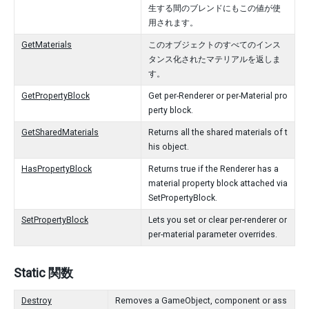
生する間のブレンドにもこの値が使
用されます。
GetMaterials
このオブジェクトのすべてのインス
タンス化されたマテリアルを返しま
す。
GetPropertyBlock
Get per-Renderer or per-Material pro
perty block.
GetSharedMaterials
Returns all the shared materials of t
his object.
HasPropertyBlock
Returns true if the Renderer has a
material property block attached via
SetPropertyBlock.
SetPropertyBlock
Lets you set or clear per-renderer or
per-material parameter overrides.
Static 関数
Destroy
Removes a GameObject, component or ass