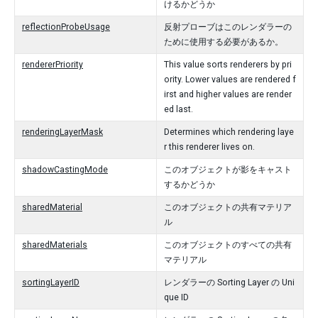
けるかどうか
reflectionProbeUsage
反射プローブはこのレンダラーの
ために使用する必要があるか。
rendererPriority
This value sorts renderers by pri
ority. Lower values are rendered f
irst and higher values are render
ed last.
renderingLayerMask
Determines which rendering laye
r this renderer lives on.
shadowCastingMode
このオブジェクトが影をキャスト
するかどうか
sharedMaterial
このオブジェクトの共有マテリア
ル
sharedMaterials
このオブジェクトのすべての共有
マテリアル
sortingLayerID
レンダラーの Sorting Layer の Uni
que ID