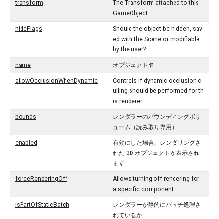
transform
The Transform attached to this
GameObject.
hideFlags
Should the object be hidden, sav
ed with the Scene or modifiable
by the user?
name
オブジェクト名
allowOcclusionWhenDynamic
Controls if dynamic occlusion c
ulling should be performed for th
is renderer.
bounds
レンダラーのバウンディングボリ
ューム（読み取り専用）
enabled
有効にした場合、レンダリングさ
れた 3D オブジェクトが表示され
ます
forceRenderingOff
Allows turning off rendering for
a specific component.
isPartOfStaticBatch
レンダラーが静的にバッチ処理さ
れているか