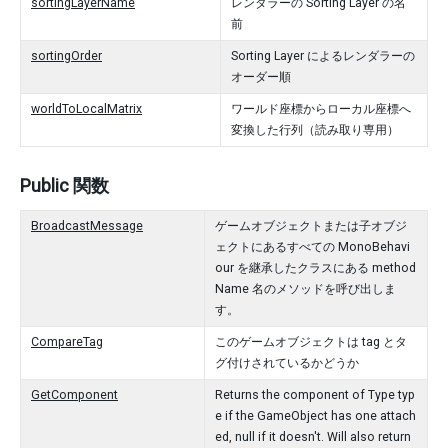
sortingLayerName
レンダラーの Sorting Layer の名
前
sortingOrder
Sorting Layer によるレンダラーの
オーダー順
worldToLocalMatrix
ワールド座標からローカル座標へ
変換した行列（読み取り専用）
Public 関数
BroadcastMessage
ゲームオブジェクトまたは子オブジ
ェクトにあるすべての MonoBehavi
our を継承したクラスにある method
Name 名のメソッドを呼び出しま
す。
CompareTag
このゲームオブジェクトは tag とタ
グ付けされているかどうか
GetComponent
Returns the component of Type typ
e if the GameObject has one attach
ed, null if it doesn't. Will also return