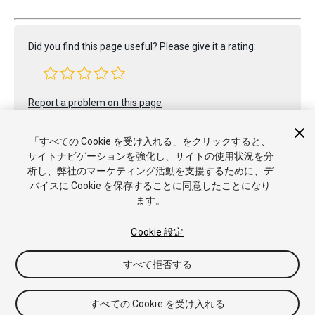
Did you find this page useful? Please give it a rating:
Report a problem on this page
「すべての Cookie を受け入れる」をクリックすると、
サイトナビゲーションを強化し、サイトの使用状況を分
析し、弊社のマーケティング活動を支援するために、デ
バイスに Cookie を保存することに同意したことになり
ます。
Copyright © 2021 Unity Technologies. Publication 2020.3
チュートリアル
Answers
ナレッジベース
フォーラム
アセ
Cookie 設定
ットストア
商標と利用規約
法律関連
プライバシーポリシー
クッキー
私の個人情報を販売または共有しない
すべて拒否する
Cookie 優先設定
すべての Cookie を受け入れる