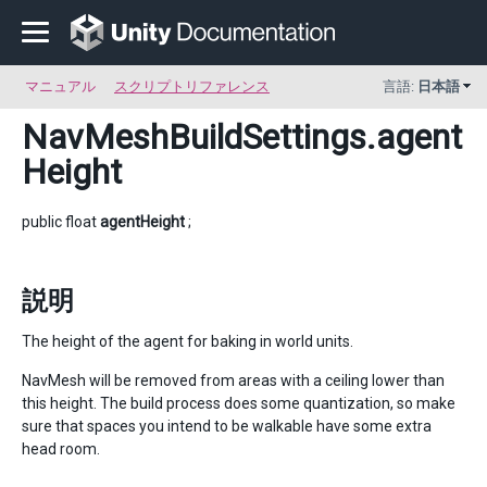
マニュアル
スクリプトリファレンス
言語:
日本語
NavMeshBuildSettings
.agent
Height
public float
agentHeight
;
説明
The height of the agent for baking in world units.
NavMesh will be removed from areas with a ceiling lower than
this height. The build process does some quantization, so make
sure that spaces you intend to be walkable have some extra
head room.