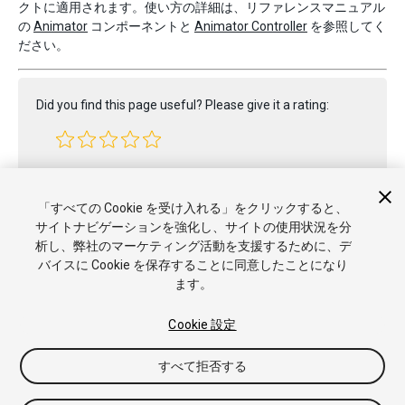
クトに適用されます。使い方の詳細は、リファレンスマニュアル
の
Animator
コンポーネントと
Animator Controller
を参照してく
ださい。
Did you find this page useful? Please give it a rating:
Report a problem on this page
「すべての Cookie を受け入れる」をクリックすると、
サイトナビゲーションを強化し、サイトの使用状況を分
析し、弊社のマーケティング活動を支援するために、デ
バイスに Cookie を保存することに同意したことになり
ます。
Cookie 設定
Copyright © 2021 Unity Technologies. Publication 2020.3
すべて拒否する
チュートリアル
Answers
ナレッジベース
フォーラム
アセッ
トストア
商標と利用規約
法律関連
プライバシーポリシー
ク