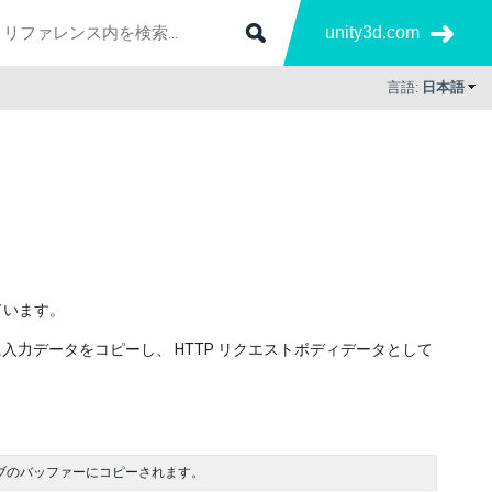
unity3d.com
言語:
日本語
ています。
力データをコピーし、 HTTP リクエストボディデータとして
ィブのバッファーにコピーされます。