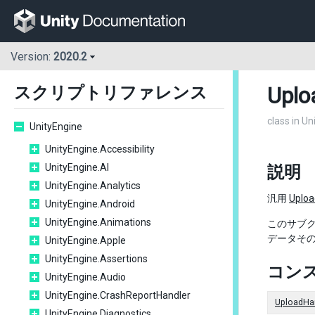
Version:
2020.2
Uplo
スクリプトリファレンス
class in U
UnityEngine
UnityEngine.Accessibility
UnityEngine.AI
説明
UnityEngine.Analytics
汎用
Uploa
UnityEngine.Android
UnityEngine.Animations
このサブク
データそ
UnityEngine.Apple
UnityEngine.Assertions
コン
UnityEngine.Audio
UnityEngine.CrashReportHandler
UploadHa
UnityEngine.Diagnostics