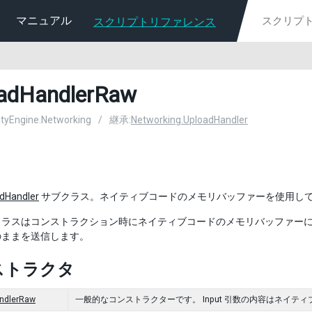
マニュアル
スクリプトリファレンス
adHandlerRaw
nityEngine.Networking
/
継承:
Networking.UploadHandler
dHandler
サブクラス。ネイティブコードのメモリバッファーを使用し
ラスはコンストラクション時にネイティブコードのメモリバッファーに入
のままを送信します。
ストラクタ
ndlerRaw
一般的なコンストラクターです。 Input 引数の内容はネイテ