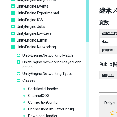
UnityEngine.Events
継承
UnityEngine.Experimental
UnityEngine.iOS
変数
UnityEngine.Jobs
UnityEngine.LowLevel
contentT
UnityEngine.Lumin
data
UnityEngine.Networking
progress
UnityEngine.Networking.Match
UnityEngine.Networking.PlayerConn
Public
ection
UnityEngine.Networking.Types
Dispose
Classes
CertificateHandler
ChannelQOS
ConnectionConfig
Did you 
ConnectionSimulatorConfig
DownloadHandler