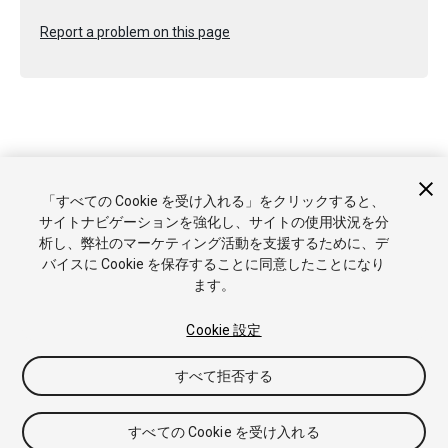
Report a problem on this page
Copyright © 2020 Unity Technologies. Publication 2019.4
「すべての Cookie を受け入れる」をクリックすると、
チュートリアル
Answers
ナレッジベース
フォーラム
アセッ
サイトナビゲーションを強化し、サイトの使用状況を分
トストア
商標と利用規約
法律関連
プライバシーポリシー
ク
析し、弊社のマーケティング活動を支援するために、デ
ッキー
私の個人情報を販売または共有しない
バイスに Cookie を保存することに同意したことになり
Cookie 優先設定
ます。
Cookie 設定
すべて拒否する
すべての Cookie を受け入れる