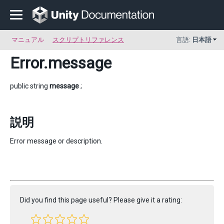
マニュアル
スクリプトリファレンス
言語:
日本語
Error
.message
public string
message
;
説明
Error message or description.
Did you find this page useful? Please give it a rating: