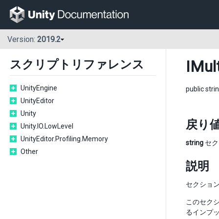
Version:
2019.2
IMul
スクリプトリファレンス
UnityEngine
public stri
UnityEditor
Unity
戻り
Unity.IO.LowLevel
UnityEditor.Profiling.Memory
string
セク
Other
説明
セクショ
このセクシ
るインプッ