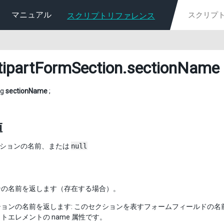
マニュアル
スクリプトリファレンス
tipartFormSection
.sectionName
ng
sectionName
;
値
ションの名前、または
null
ンの名前を返します（存在する場合）。
ョンの名前を返します: このセクションを表すフォームフィールドの名前
トエレメントの name 属性です。