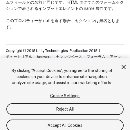
ムフィールドの名前と同じです。 HTML タグでこのフォームセク
ションで表されるインプットエレメントの name 属性です。
このプロパティーが null を返す場合、セクションは無名としま
す。
Copyright © 2018 Unity Technologies. Publication 2018.1
チュートリアル
Answers
ナレッジベース
フォーラム
アセッ
トストア
法律関連
プライバシーポリシー
クッキー
私の個人
情報を販売または共有しない
By clicking “Accept Cookies”, you agree to the storing of
Your Privacy Choices (Cookie Settings)
cookies on your device to enhance site navigation,
analyze site usage, and assist in our marketing efforts.
フィードバック
Cookie Settings
Reject All
Accept All Cookies