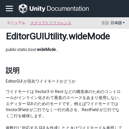
マニュアル
スクリプトリファレンス
言語:
日本語
EditorGUIUtility
.wideMode
public static bool
wideMode
;
説明
EditorGUI が現在ワイドモードかどうか
ワイドモードは Vector3 や Rect などの構造体のためのコントロ
ールがインライン化されて垂直のスペースをあまり使用しない、
エディター GUI のためのモードです。例えばワイドモードでは
Vector3Field が二行でなく一行の高さを、RectField が三行でな
く二行を確保します。
複数行に対応する GUI を作成したときはワイドモードを参照して