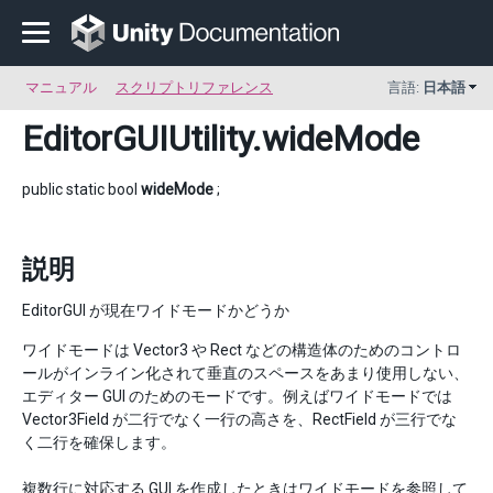
マニュアル
スクリプトリファレンス
言語:
日本語
EditorGUIUtility
.wideMode
public static bool
wideMode
;
説明
EditorGUI が現在ワイドモードかどうか
ワイドモードは Vector3 や Rect などの構造体のためのコントロ
ールがインライン化されて垂直のスペースをあまり使用しない、
エディター GUI のためのモードです。例えばワイドモードでは
Vector3Field が二行でなく一行の高さを、RectField が三行でな
く二行を確保します。
複数行に対応する GUI を作成したときはワイドモードを参照して