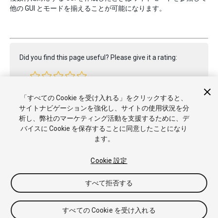
他の GUI とモードを揃えることが可能になります。
Did you find this page useful? Please give it a rating:
Report a problem on this page
「すべての Cookie を受け入れる」をクリックすると、
サイトナビゲーションを強化し、サイトの使用状況を分
析し、弊社のマーケティング活動を支援するために、デ
バイスに Cookie を保存することに同意したことになり
ます。
Cookie 設定
Copyright © 2019 Unity Technologies. Publication 2018.4
チュートリアル
Answers
ナレッジベース
フォーラム
アセッ
すべて拒否する
トストア
商標と利用規約
法律関連
プライバシーポリシー
ク
ッキー
私の個人情報を販売または共有しない
すべての Cookie を受け入れる
Cookie 優先設定