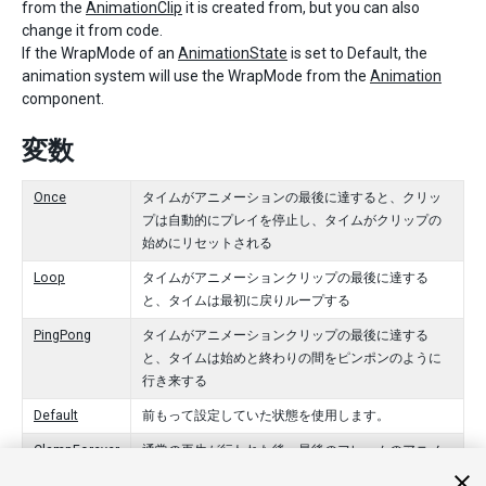
from the
AnimationClip
it is created from, but you can also
change it from code.
If the WrapMode of an
AnimationState
is set to Default, the
animation system will use the WrapMode from the
Animation
component.
変数
Once
タイムがアニメーションの最後に達すると、クリッ
プは自動的にプレイを停止し、タイムがクリップの
始めにリセットされる
Loop
タイムがアニメーションクリップの最後に達する
と、タイムは最初に戻りループする
PingPong
タイムがアニメーションクリップの最後に達する
と、タイムは始めと終わりの間をピンポンのように
行き来する
Default
前もって設定していた状態を使用します。
ClampForever
通常の再生が行われた後、最後のフレームのアニメ
ーションが再生され続けることになり停止すること