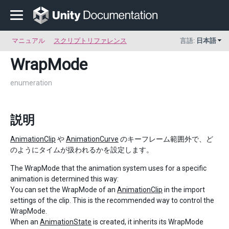
マニュアル
スクリプトリファレンス
言語:
日本語
WrapMode
enumeration
説明
AnimationClip
や
AnimationCurve
のキーフレーム範囲外で、ど
のようにタイムが扱われるかを設定します。
The WrapMode that the animation system uses for a specific
animation is determined this way:
You can set the WrapMode of an
AnimationClip
in the import
settings of the clip. This is the recommended way to control the
WrapMode.
When an
AnimationState
is created, it inherits its WrapMode