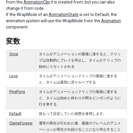
from the
AnimationClip
it is created from, but you can also
change it from code.
If the WrapMode of an
AnimationState
is set to Default, the
animation system will use the WrapMode from the
Animation
component.
変数
Once
タイムがアニメーションの最後に達すると、クリッ
プは自動的にプレイを停止し、タイムがクリップの
始めにリセットされる
Loop
タイムがアニメーションクリップの最後に達する
と、タイムは最初に戻りループする
PingPong
タイムがアニメーションクリップの最後に達する
と、タイムは始めと終わりの間をピンポンのように
行き来する
Default
前もって設定していた状態を使用します。
ClampForever
通常の再生が行われた後、最後のフレームのアニメ
ーションが再生され続けることになり停止すること