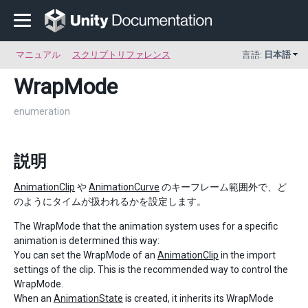
マニュアル
スクリプトリファレンス
言語:
日本語
WrapMode
enumeration
説明
AnimationClip
や
AnimationCurve
のキーフレーム範囲外で、ど
のようにタイムが扱われるかを設定します。
The WrapMode that the animation system uses for a specific
animation is determined this way:
You can set the WrapMode of an
AnimationClip
in the import
settings of the clip. This is the recommended way to control the
WrapMode.
When an
AnimationState
is created, it inherits its WrapMode