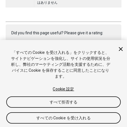
はありません
Did you find this page useful? Please give it a rating:
「すべての Cookie を受け入れる」をクリックすると、
Report a problem on this page
サイトナビゲーションを強化し、サイトの使用状況を分
析し、弊社のマーケティング活動を支援するために、デ
バイスに Cookie を保存することに同意したことになり
ます。
Cookie 設定
Copyright © 2019 Unity Technologies. Publication 2018.4
すべて拒否する
チュートリアル
Answers
ナレッジベース
フォーラム
アセッ
トストア
商標と利用規約
法律関連
プライバシーポリシー
ク
ッキー
私の個人情報を販売または共有しない
すべての Cookie を受け入れる
Cookie 優先設定