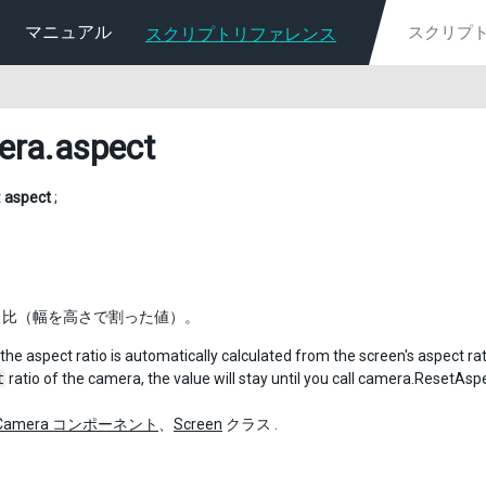
マニュアル
スクリプトリファレンス
era
.aspect
t
aspect
;
ト比（幅を高さで割った値）。
the aspect ratio is automatically calculated from the screen's aspect rati
t
ratio of the camera, the value will stay until you call camera.ResetAspe
Camera コンポーネント
、
Screen
クラス .