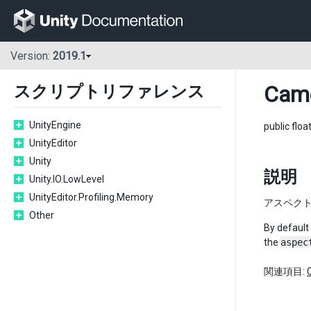
Version:
2019.1
Cam
スクリプトリファレンス
UnityEngine
public floa
UnityEditor
Unity
説明
Unity.IO.LowLevel
UnityEditor.Profiling.Memory
アスペク
Other
By default 
the
aspec
関連項目: