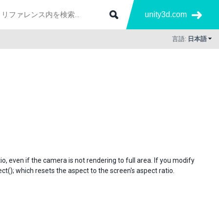
unity3d.com
言語:
日本語
o, even if the camera is not rendering to full area. If you modify
ct(); which resets the aspect to the screen's aspect ratio.