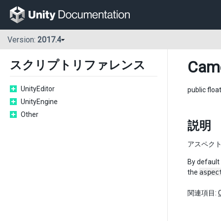
Version:
2017.4
Cam
スクリプトリファレンス
UnityEditor
public floa
UnityEngine
Other
説明
アスペク
By default 
the
aspec
関連項目: