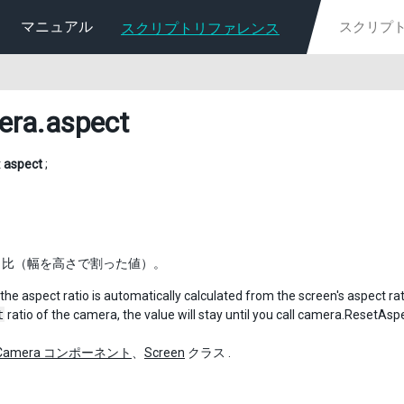
マニュアル
スクリプトリファレンス
era
.aspect
t
aspect
;
ト比（幅を高さで割った値）。
the aspect ratio is automatically calculated from the screen's aspect rati
t
ratio of the camera, the value will stay until you call camera.ResetAspe
Camera コンポーネント
、
Screen
クラス .