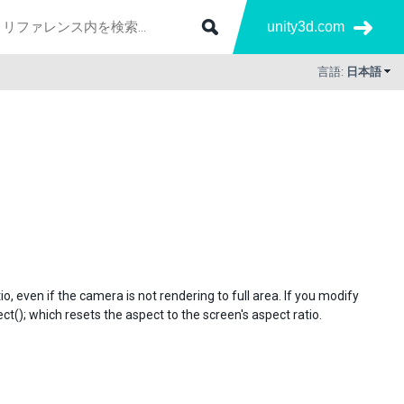
unity3d.com
言語:
日本語
o, even if the camera is not rendering to full area. If you modify
ct(); which resets the aspect to the screen's aspect ratio.