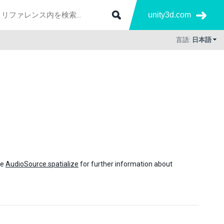
unity3d.com
言語:
日本語
ee
AudioSource.spatialize
for further information about