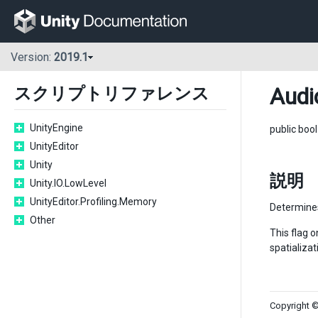
Version:
2019.1
Audi
スクリプトリファレンス
UnityEngine
public boo
UnityEditor
Unity
説明
Unity.IO.LowLevel
UnityEditor.Profiling.Memory
Determines 
Other
This flag o
spatializat
Copyright ©