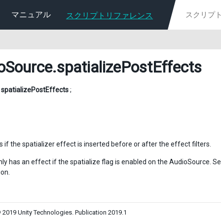
マニュアル
スクリプトリファレンス
oSource
.spatializePostEffects
l
spatializePostEffects
;
if the spatializer effect is inserted before or after the effect filters.
nly has an effect if the spatialize flag is enabled on the AudioSource. S
ion.
 2019 Unity Technologies. Publication 2019.1