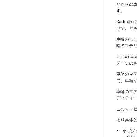
どちらの車
す。
Carbo
けで、ど
車輪のモ
輪のマテリア
car t
メージの
車体のマ
で、車輪
車輪のマ
ディティ
このマッピ
より具体
オブジ