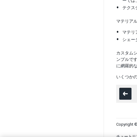
ーでは
テクス
マテリア
マテリ
シェー
カスタム
ンプルで
に網羅的
いくつかの
Copyright ©
チュートリ