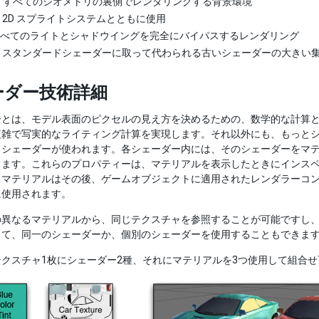
: すべてのジオメトリの裏側でレンダリングする背景環境
: 2D スプライトシステムとともに使用
 すべてのライトとシャドウイングを完全にバイパスするレンダリング
: スタンダードシェーダーに取って代わられる古いシェーダーの大きい
ーダー技術詳細
ーとは、モデル表面のピクセルの見え方を決めるための、数学的な計算
複雑で写実的なライティング計算を実現します。それ以外にも、もっと
るシェーダーが使われます。各シェーダー内には、そのシェーダーをマ
ります。これらのプロパティーは、マテリアルを表示したときにインス
。マテリアルはその後、ゲームオブジェクトに適用されたレンダラーコ
に使用されます。
の異なるマテリアルから、同じテクスチャを参照することが可能ですし
じて、同一のシェーダーか、個別のシェーダーを使用することもできま
テクスチャ1枚にシェーダー2種、それにマテリアルを3つ使用して組合