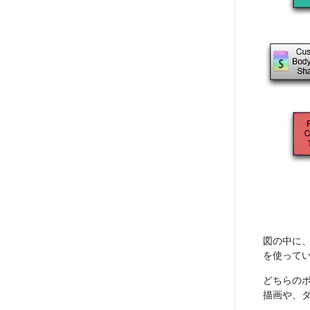
図の中に、赤
を使って
どちらのボ
描画や、