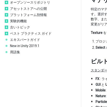
マテ
オープンソースリポジトリ
アセットストアへの公開
特定のマ
す。選択
プラットフォーム別情報
数字、ま
実験的機能
変更がリ
古いトピック
Texture
を
ベスト プラクティス ガイド
エキスパートガイド
プロジ
New in Unity 2019.1
Select
用語集
ビル
スタンダ
FX
: 
GUI
と
U
Mobile
Nature
Particl