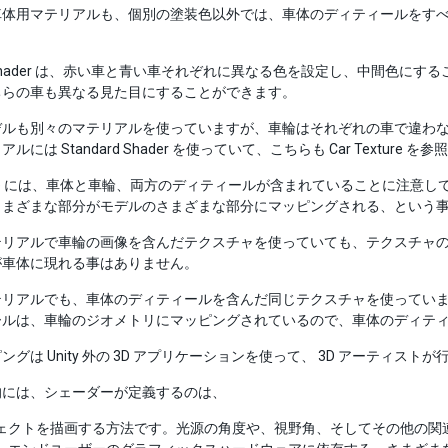
体用マテリアルも、個別の塗装色以外では、車体のディティールをすべて含んで
dy shader は、赤い車と青い車それぞれに異なる色を設定し、中間色
ちらの車も異なる見た目にすることができます。
デルも別々のマテリアルを使っていますが、車輪はそれぞれの車で違わ
ルには Standard Shader を使っていて、こちらも Car Texture 
exture には、車体と車輪、両方のディティールが含まれていることに注意
さまざまな部分がモデルのさまざまな部分にマッピングされる、という
テリアルで車輪の画像を含んだテクスチャを使っていても、テクスチャ
が車体に現れる事はありません。
テリアルでも、車体のディティールを含んだ同じテクスチャを使ってい
ールは、車輪のジオメトリにマッピングされているので、車体のディテ
ングは Unity 外の 3D アプリケーションを使って、 3D アーティストが
的には、シェーダーが定義するのは、
ェクトを描画する方法です。光源の角度や、視野角、そしてその他の関