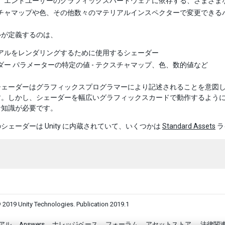
、エンドユーザーのグラフィックスハードウェアに依存する、さまざま
チャマップや色、その他数々のマテリアルインスペクターで変更できる
ルが定義するのは、
アルをレンダリングするために使用するシェーダー
ダー パラメーターの特定の値 - テクスチャマップ、色、数的値など
シェーダーはグラフィックスプログラマーにより記述されることを意図
す。しかし、シェーダーを幅広いグラフィックスカードで動作するよう
な知識が必要です。
シェーダーは Unity に内蔵されていて、いくつかは
Standard Assets
ラ
 2019 Unity Technologies. Publication 2019.1
アル
Answers
ナレッジベース
フォーラム
アセットストア
法律関