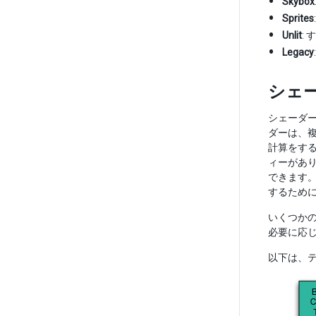
Skybox
Sprites
Unlit
:
Legacy
シェ
シェーダ
ダーは、
計算をす
ィーがあ
できます
するため
いくつか
必要に応
以下は、