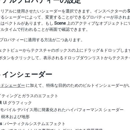
リアルプロパティーの設定
テリアルに使用させたいシェーダーを選択できます。インスペクターの
S
するシェーダーによって、変更することができるプロパティーが示され
たはベクトルがあります。もし
Scene
上のアクティブなオブジェクトに
アルタイムで行われることが画面で確認できます。
プロパティーに適用する方法が二つあります。
ェクトビューからテクスチャのボックスの上にドラッグ＆ドロップしま
ボタンをクリックして、表示されるドロップダウンリストからテクスチ
トインシェーダー
ードシェーダー
に加えて、特殊な目的のためのビルトインシェーダーが
ライティングとガラスのエフェクト
I
: UI グラフィック
: モバイル デバイス用に簡素化されたハイパフォーマンス シェーダー
: 樹木および地形
es
: パーティクルシステムエフェクト