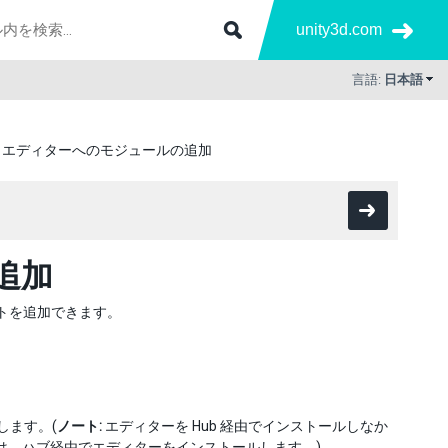
unity3d.com
言語:
日本語
ity エディターへのモジュールの追加
追加
ントを追加できます。
します。(
ノート:
エディターを Hub 経由でインストールしなか
は、
ハブ経由でエディターをインストールします
。)