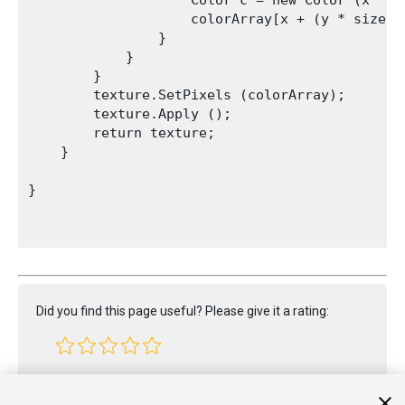
                    Color c = new Color (x * r,
                    colorArray[x + (y * size) 
                }

            }

        }

        texture.SetPixels (colorArray);

        texture.Apply ();

        return texture;

    }

}

Did you find this page useful? Please give it a rating:
Report a problem on this page