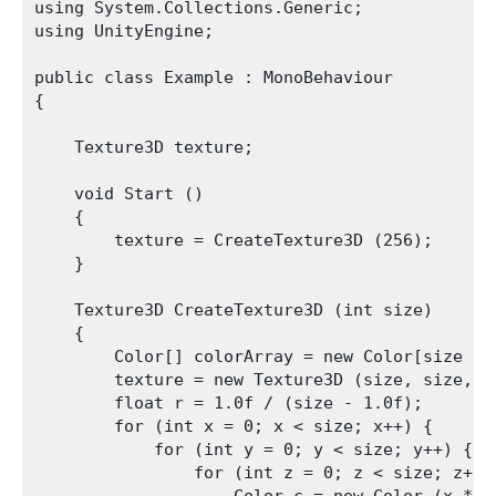
using System.Collections.Generic;

using UnityEngine;

public class Example : MonoBehaviour

{

    Texture3D texture;

    void Start ()

    {

        texture = CreateTexture3D (256);

    }

    Texture3D CreateTexture3D (int size)

    {

        Color[] colorArray = new Color[size * s
        texture = new Texture3D (size, size, s
        float r = 1.0f / (size - 1.0f);

        for (int x = 0; x < size; x++) {

            for (int y = 0; y < size; y++) {

                for (int z = 0; z < size; z++) 