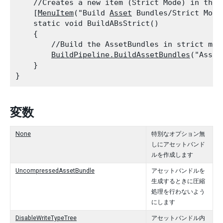
    //Creates a new item (Strict Mode) in the 
    [
MenuItem
("Build 
Asset
 Bundles/Strict Mode 
    static void BuildABsStrict()

    {

        //Build the AssetBundles in strict mod
BuildPipeline.BuildAssetBundles
("Asset
    }

変数
None
特別なオプション無
しにアセットバンド
ルを作成します
UncompressedAssetBundle
アセットバンドルを
生成するときに圧縮
処理を行わないよう
にします
DisableWriteTypeTree
アセットバンドル内