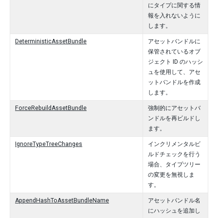
にタイプに関する情
報を入れないように
します。
DeterministicAssetBundle
アセットバンドルに
保管されているオブ
ジェクト ID のハッシ
ュを使用して、アセ
ットバンドルを作成
します。
ForceRebuildAssetBundle
強制的にアセットバ
ンドルを再ビルドし
ます。
IgnoreTypeTreeChanges
インクリメンタルビ
ルドチェックを行う
場合、タイプツリー
の変更を無視しま
す。
AppendHashToAssetBundleName
アセットバンドル名
にハッシュを追加し