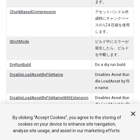
ます。
ChunkBasedCompression
アセットバンドル作
成時にチャンクベー
スの LZ4 圧縮を使用
します。
StrictMode
ビルド中にエラーが
発生したら、ビルド
を中断します。
DryRunBuild
Do a dry run build.
DisableLoadAssetByFileName
Disables Asset Bun
dle LoadAsset by fil
e name.
DisableLoadAssetByFileNameWithExtension
Disables Asset Bun
dle LoadAsset by fil
e name with extensi
By clicking “Accept Cookies”, you agree to the storing of
on.
cookies on your device to enhance site navigation,
analyze site usage, and assist in our marketing efforts.