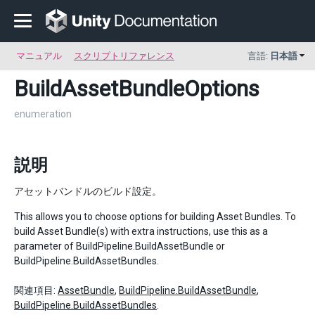
マニュアル
スクリプトリファレンス
言語:
日本語
BuildAssetBundleOptions
enumeration
説明
アセットバンドルのビルド設定。
This allows you to choose options for building Asset Bundles. To
build Asset Bundle(s) with extra instructions, use this as a
parameter of BuildPipeline.BuildAssetBundle or
BuildPipeline.BuildAssetBundles.
関連項目:
AssetBundle
,
BuildPipeline.BuildAssetBundle
,
BuildPipeline.BuildAssetBundles
.