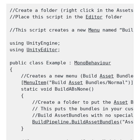
//Create a folder (right click in the Assets f
//Place this script in the 
Editor
 folder
//This script creates a new 
Menu
 named “Build 
using UnityEngine;

using 
UnityEditor
;
public class Example : 
MonoBehaviour
{

    //Creates a new menu (Build 
Asset
 Bundles)
    [
MenuItem
("Build 
Asset
 Bundles/Normal")]

    static void BuildABsNone()

    {

        //Create a folder to put the 
Asset
 Bun
        // This puts the bundles in your custo
        //Build AssetBundles with no special op
BuildPipeline.BuildAssetBundles
("Asset
    }