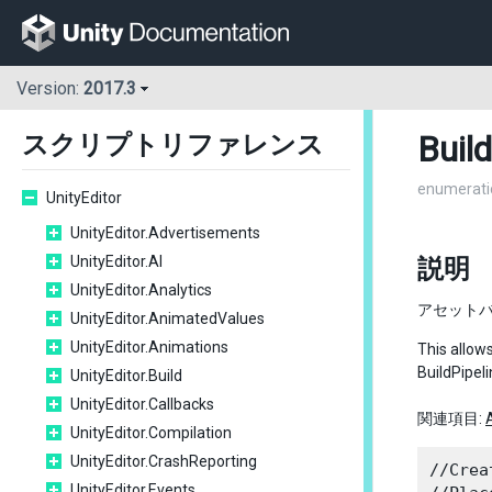
Version:
2017.3
Buil
スクリプトリファレンス
enumerati
UnityEditor
UnityEditor.Advertisements
UnityEditor.AI
説明
UnityEditor.Analytics
アセット
UnityEditor.AnimatedValues
UnityEditor.Animations
This allows
BuildPipel
UnityEditor.Build
UnityEditor.Callbacks
関連項目:
UnityEditor.Compilation
UnityEditor.CrashReporting
//Crea
UnityEditor.Events