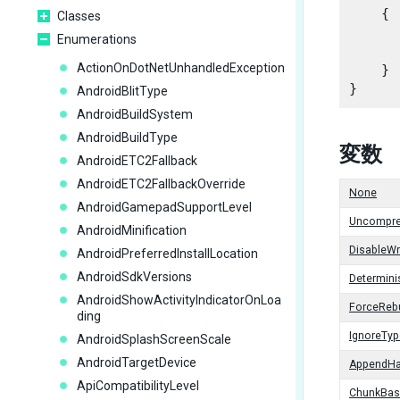
    {

Classes
      
Enumerations
ActionOnDotNetUnhandledException
    }

AndroidBlitType
AndroidBuildSystem
AndroidBuildType
変数
AndroidETC2Fallback
AndroidETC2FallbackOverride
None
AndroidGamepadSupportLevel
Uncompre
AndroidMinification
DisableWr
AndroidPreferredInstallLocation
AndroidSdkVersions
Determini
AndroidShowActivityIndicatorOnLoa
ForceReb
ding
IgnoreTy
AndroidSplashScreenScale
AndroidTargetDevice
AppendH
ApiCompatibilityLevel
ChunkBas