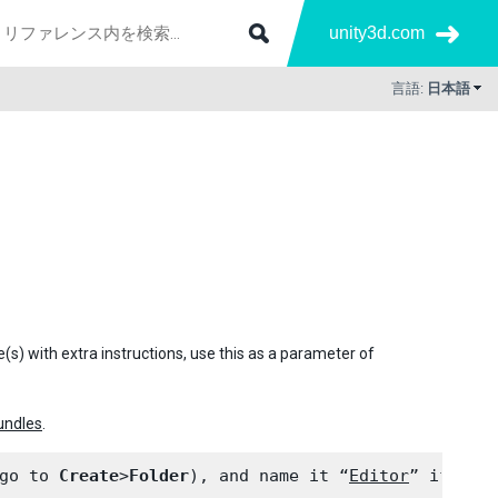
unity3d.com
言語:
日本語
(s) with extra instructions, use this as a parameter of
undles
.
go to 
Create
>
Folder
), and name it “
Editor
” if it d