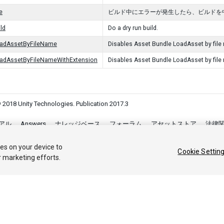
e
ビルド中にエラーが発生したら、ビルドを
ld
Do a dry run build.
oadAssetByFileName
Disables Asset Bundle LoadAsset by file
oadAssetByFileNameWithExtension
Disables Asset Bundle LoadAsset by file
 2018 Unity Technologies. Publication 2017.3
アル
Answers
ナレッジベース
フォーラム
アセットストア
法律
Your Privacy Choices (Cookie Settings)
ies on your device to
Cookie Settin
r marketing efforts.