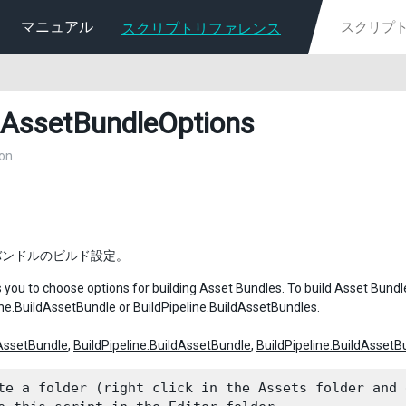
マニュアル
スクリプトリファレンス
dAssetBundleOptions
on
バンドルのビルド設定。
 you to choose options for building Asset Bundles. To build Asset Bundle
ine.BuildAssetBundle or BuildPipeline.BuildAssetBundles.
AssetBundle
,
BuildPipeline.BuildAssetBundle
,
BuildPipeline.BuildAssetB
te a folder (right click in the Assets folder and 