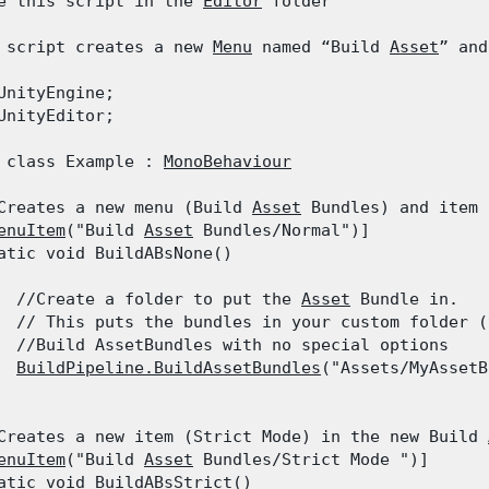
e this script in the 
Editor
 folder
 script creates a new 
Menu
 named “Build 
Asset
” and
UnityEngine;

UnityEditor;
 class Example : 
MonoBehaviour
Creates a new menu (Build 
Asset
 Bundles) and item 
enuItem
("Build 
Asset
 Bundles/Normal")]

atic void BuildABsNone()

  //Create a folder to put the 
Asset
 Bundle in.

  // This puts the bundles in your custom folder (
  //Build AssetBundles with no special options

BuildPipeline.BuildAssetBundles
("Assets/MyAssetB
Creates a new item (Strict Mode) in the new Build 
enuItem
("Build 
Asset
 Bundles/Strict Mode ")]

atic void BuildABsStrict()
