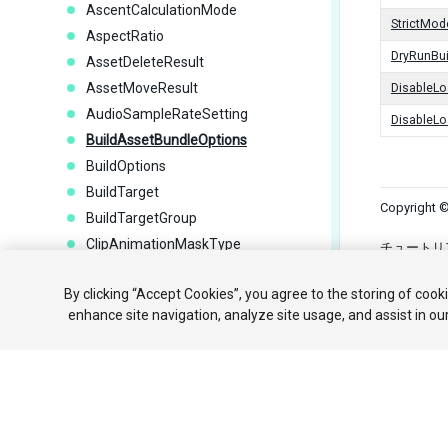
AscentCalculationMode
StrictMod
AspectRatio
DryRunBui
AssetDeleteResult
AssetMoveResult
DisableL
AudioSampleRateSetting
DisableL
BuildAssetBundleOptions
BuildOptions
BuildTarget
Copyright ©
BuildTargetGroup
ClipAnimationMaskType
チュートリ
D3D11FullscreenMode
共有しない
By clicking “Accept Cookies”, you agree to the storing of cook
D3D9FullscreenMode
enhance site navigation, analyze site usage, and assist in ou
DragAndDropVisualMode
DrawCameraMode
EditorSelectedRenderState
EditorSkin
ExportPackageOptions