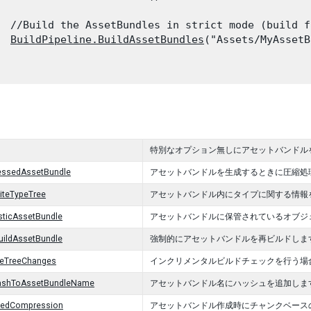
  //Build the AssetBundles in strict mode (build f
BuildPipeline.BuildAssetBundles
("Assets/MyAssetB
特別なオプション無しにアセットバンドル
ssedAssetBundle
アセットバンドルを生成するときに圧縮処
iteTypeTree
アセットバンドル内にタイプに関する情報
sticAssetBundle
アセットバンドルに保管されているオブジェ
uildAssetBundle
強制的にアセットバンドルを再ビルドしま
peTreeChanges
インクリメンタルビルドチェックを行う場
ashToAssetBundleName
アセットバンドル名にハッシュを追加しま
edCompression
アセットバンドル作成時にチャンクベースの 