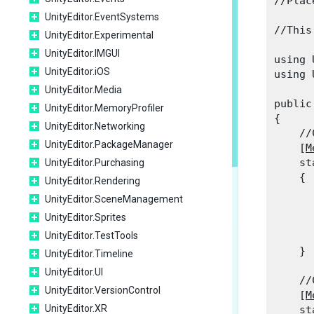
//Plac
UnityEditor.EventSystems
//This
UnityEditor.Experimental
UnityEditor.IMGUI
using 
UnityEditor.iOS
using 
UnityEditor.Media
public
UnityEditor.MemoryProfiler
{

UnityEditor.Networking
    //
UnityEditor.PackageManager
    [
M
    st
UnityEditor.Purchasing
    {

UnityEditor.Rendering
      
UnityEditor.SceneManagement
      
UnityEditor.Sprites
      
UnityEditor.TestTools
    }
UnityEditor.Timeline
UnityEditor.UI
    //
UnityEditor.VersionControl
    [
M
UnityEditor.XR
    st