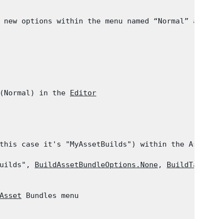
 new options within the menu named “Normal” and “
(Normal) in the 
Editor
this case it's "MyAssetBuilds") within the Assets 
uilds", 
BuildAssetBundleOptions.None
, 
BuildTarget
Asset
 Bundles menu
