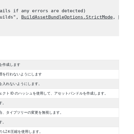
ails if any errors are detected)

uilds", 
BuildAssetBundleOptions.StrictMode
, 
Build
を作成します
理を行わないようにします
を入れないようにします。
クト ID のハッシュを使用して、アセットバンドルを作成します。
す。
合、タイプツリーの変更を無視します。
す。
LZ4 圧縮を使用します。