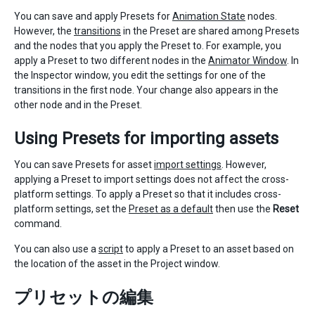
You can save and apply Presets for
Animation State
nodes.
However, the
transitions
in the Preset are shared among Presets
and the nodes that you apply the Preset to. For example, you
apply a Preset to two different nodes in the
Animator Window
. In
the Inspector window, you edit the settings for one of the
transitions in the first node. Your change also appears in the
other node and in the Preset.
Using Presets for importing assets
You can save Presets for asset
import settings
. However,
applying a Preset to import settings does not affect the cross-
platform settings. To apply a Preset so that it includes cross-
platform settings, set the
Preset as a default
then use the
Reset
command.
You can also use a
script
to apply a Preset to an asset based on
the location of the asset in the Project window.
プリセットの編集