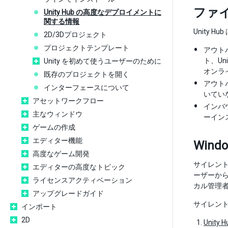
ファ
Unity Hub の高度なデプロイメントに
関する情報
Unity 
2D/3Dプロジェクト
プロジェクトテンプレート
アウトバ
ト、Un
Unity を初めて使うユーザーのために
オンラ
既存のプロジェクトを開く
アウトバ
インターフェースについて
いていな
アセットワークフロー
インバ
主なウィンドウ
ーイン
ゲームの作成
エディター機能
Win
高度なゲーム開発
サイレント
エディターの高度なトピック
ーザーから
ライセンスアクティベーション
カル管理
アップグレードガイド
サイレント
インポート
2D
Unity H