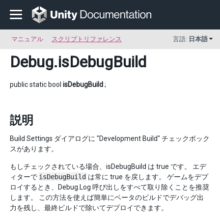
マニュアル
スクリプトリファレンス
言語:
日本語
Debug
.isDebugBuild
public static bool
isDebugBuild
;
説明
Build Settings ダイアログに "Development Build" チェックボック
スがあります。
もしチェックされている場合、isDebugBuild は true です。 エデ
ィターで
isDebugBuild
は常に true を戻します。 ゲームをデプ
ロイするとき、Debug.Log 呼び出しをすべて取り除くことを推奨
します。 この方法を使えば簡単にベータのビルドでデバッグ出
力を残し、最終ビルドで除いてデプロイできます。