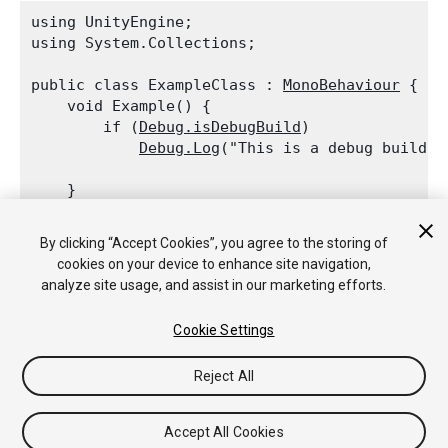
using UnityEngine;

using System.Collections;
public class ExampleClass : 
MonoBehaviour
 {

    void Example() {

        if (
Debug.isDebugBuild
)

Debug.Log
("This is a debug build!")
    }

By clicking “Accept Cookies”, you agree to the storing of
cookies on your device to enhance site navigation,
analyze site usage, and assist in our marketing efforts.
Copyright © 2018 Unity Technologies. Publication 2018.1
チュートリアル
Answers
ナレッジベース
フォーラム
アセッ
Cookie Settings
トストア
法律関連
プライバシーポリシー
クッキー
私の個人
情報を販売または共有しない
Reject All
Your Privacy Choices (Cookie Settings)
フィードバック
Accept All Cookies