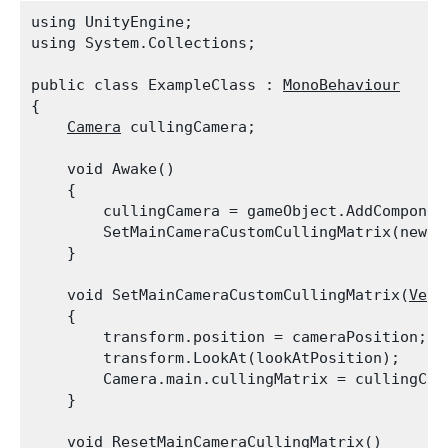
using UnityEngine;

using System.Collections;
public class ExampleClass : 
MonoBehaviour
{

Camera
 cullingCamera;
    void Awake()

    {

        cullingCamera = gameObject.AddComponen
        SetMainCameraCustomCullingMatrix(new 
V
    }
    void SetMainCameraCustomCullingMatrix(
Vect
    {

        transform.position = cameraPosition;

        transform.LookAt(lookAtPosition);

        Camera.main.cullingMatrix = cullingCam
    }
    void ResetMainCameraCullingMatrix()
