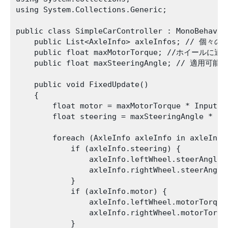
using System.Collections.Generic;

public class SimpleCarController : MonoBehaviou
    public List<AxleInfo> axleInfos; // 個々
    public float maxMotorTorque; //ホイール
    public float maxSteeringAngle; // 適用
    public void FixedUpdate()

    {

        float motor = maxMotorTorque * Input.Ge
        float steering = maxSteeringAngle * In
        foreach (AxleInfo axleInfo in axleInfos
            if (axleInfo.steering) {

                axleInfo.leftWheel.steerAngle =
                axleInfo.rightWheel.steerAngle 
            }

            if (axleInfo.motor) {

                axleInfo.leftWheel.motorTorque 
                axleInfo.rightWheel.motorTorque
            }
