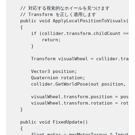
    // 対応する視覚的なホイールを見つけます

    // Transform を正しく適用します

    public void ApplyLocalPositionToVisuals(Whe
    {

        if (collider.transform.childCount == 0)
            return;

        }

        Transform visualWheel = collider.transf
        Vector3 position;

        Quaternion rotation;

        collider.GetWorldPose(out position, out
        visualWheel.transform.position = positi
        visualWheel.transform.rotation = rotati
    }

    public void FixedUpdate()

    {

        float motor = maxMotorTorque * Input.Ge