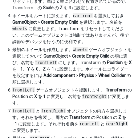
リセットします。車は Z 軸に合わせて配置されているので、
Transform の
Scale
の
Z
を 3 に設定します。
ホイールをルートに加えます。
car_root
を選択しておき
GameObject
>
Create Empty Child
を選択します。名前を
wheels
に変更します。Transform をリセットしてくださ
い。このゲームオブジェクトは強制ではありませんが、後で
調節やデバッグを行うのに便利です。
最初のホイールを作成します。
wheels
ゲームオブジェクトを
選択しておいて
GameObject
>
Create Empty Child
の順に選
び、名前を
frontLeft
にします。Transform の
Position
を
X
を –1、
Y
を 0、
Z
を 1 に設定します。ホイールにコライダー
を設定するには
Add component
>
Physics
>
Wheel Collider
の
順に選択します。
frontLeft
ゲームオブジェクトを複製します。
Transform
の
Position の
X
を 1 に変更し、名前を
frontRight
に変更しま
す。
frontLeft
と
frontRight
オブジェクトの両方を選択しま
す。それらを複製し、両方の
Transform
の Position の
Z
を
−1 に変更します。それぞれ名前を
rearLeft
と
rearRight
に変更します。