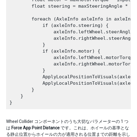
        float steering = maxSteeringAngle * In
        foreach (AxleInfo axleInfo in axleInfos
            if (axleInfo.steering) {

                axleInfo.leftWheel.steerAngle =
                axleInfo.rightWheel.steerAngle 
            }

            if (axleInfo.motor) {

                axleInfo.leftWheel.motorTorque 
                axleInfo.rightWheel.motorTorque
            }

            ApplyLocalPositionToVisuals(axleInf
            ApplyLocalPositionToVisuals(axleInf
        }

    }

Wheel Collider コンポーネントのうち大切なパラメーターの 1 つ
は
Force App Point Distance
です。これは、ホイールの基準とな
る静止位置からホイールの力が適用される位置までの距離を示し