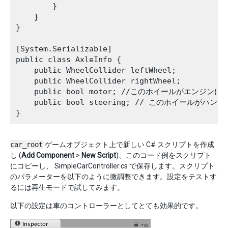
        }

    }

}

[System.Serializable]

public class AxleInfo {

    public WheelCollider leftWheel;

    public WheelCollider rightWheel;

    public bool motor; //このホイールがエンジ
    public bool steering; // このホイールが
car_root
ゲームオブジェクト上で新しい C# スクリプトを作成
し (
Add Component
>
New Script
)、このコード例をスクリプト
にコピーし、 SimpleCarController.cs で保存します。スクリプト
のパラメーターを以下のように微調整できます。設定をテストす
るには再生モードで試してみます。
以下の設定は車のコントローラーとしてとても効果的です。