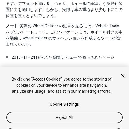
ます。デフォルト値は 0 、つまり、ホイールの基準となる静止位
置に力を適用します。しかし、実際は車の重心より少し下にこの
位置を置くとよいでしょう。
ノート
: 実際の Wheel Collider の動きを見るには、
Vehicle Tools
をダウンロードします。このパッケージには、ホイール付きの車
を装備し wheel collider のサスペンションを作成するツールが含
まれています。
2017–11–24 限られた
編集レビュー
で修正されたページ
By clicking “Accept Cookies”, you agree to the storing of
cookies on your device to enhance site navigation,
analyze site usage, and assist in our marketing efforts.
Cookie Settings
Copyright © 2018 Unity Technologies. Publication 2017.4
チュートリアル
Answers
ナレッジベース
フォーラム
アセッ
トストア
法律関連
プライバシーポリシー
クッキー
私の個人
Reject All
情報を販売または共有しない
Your Privacy Choices (Cookie Settings)