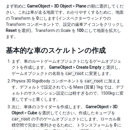
まず初めに
GameObject
>
3D Object
>
Plane
の順に選択してくだ
さい。これは車が走る地面です。わかりやすくするために、地面
の Transform を
0
にします (インスペクターウィンドウの
Transform コンポーネントで、設定の歯車アイコンをクリックし
Reset
を選択)。Transform の Scale を
100
にして地面を拡大し
ます。
基本的な車のスケルトンの作成
まず、車のルートゲームオブジェクトになるゲームオブジェ
クトを作成します。
GameObject
>
Create Empty
と選択し、
ゲームオブジェクトの名前を
car_root
に変更します。
Physics 3D Rigidbody コンポーネントを
car_root
に加えま
す。デフォルトで設定されている Mass (質量) 1kg では、デフ
ォルトのサスペンション設定には軽すぎるので、1500kg に変
更してずっと重くします。
次に、車体のコライダーを作成します。
GameObject
>
3D
Object
>
Cube
を選択してください。作成したキューブを
car_root
の子のゲームオブジェクトにします。ローカル座
標空間で完全に整列させるために、トランスフォームを
0
に