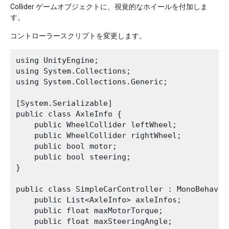
Collider ゲームオブジェクトに、視覚的なホイールを付加しま
す。
コントローラースクリプトを変更します。
using UnityEngine;

using System.Collections;

using System.Collections.Generic;

[System.Serializable]

public class AxleInfo {

    public WheelCollider leftWheel;

    public WheelCollider rightWheel;

    public bool motor;

    public bool steering;

}

public class SimpleCarController : MonoBehaviou
    public List<AxleInfo> axleInfos; 

    public float maxMotorTorque;

    public float maxSteeringAngle;
