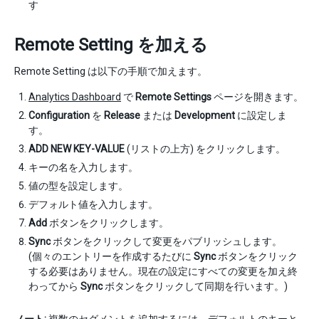
す
Remote Setting を加える
Remote Setting は以下の手順で加えます。
Analytics Dashboard
で
Remote Settings
ページを開きます。
Configuration
を
Release
または
Development
に設定しま
す。
ADD NEW KEY-VALUE
(リストの上方) をクリックします。
キーの名を入力します。
値の型を設定します。
デフォルト値を入力します。
Add
ボタンをクリックします。
Sync
ボタンをクリックして変更をパブリッシュします。
(個々のエントリーを作成するたびに
Sync
ボタンをクリック
する必要はありません。現在の設定にすべての変更を加え終
わってから
Sync
ボタンをクリックして同期を行います。)
ノート:
複数のセグメントを追加するには、デフォルトのキーと