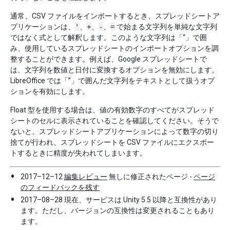
通常、CSV ファイルをインポートするとき、スプレッドシートア
プリケーションは、
'
、
+
、
-
、
=
で始まる文字列を単純な文字列
ではなく式として解釈します。このような文字列は「“」で囲
み、使用しているスプレッドシートのインポートオプションを調
整することができます。例えば、Google スプレッドシートで
は、文字列を数値と日付に変換するオプションを無効にします。
LibreOffice では「”」で囲んだ文字列をテキストとして扱うオプ
ションを有効にします。
Float 型を使用する場合は、値の有効数字のすべてがスプレッド
シートのセルに表示されていることを確認してください。そうで
ないと、スプレッドシートアプリケーションによって数字の切り
捨てが行われ、スプレッドシートを CSV ファイルにエクスポー
トするときに精度が失われてしまいます。
2017–12–12
編集レビュー
無しに修正されたページ -
ページ
のフィードバックを残す
2017–08–28 現在、サービスは Unity 5.5 以降と互換性があり
ます。ただし、バージョンの互換性は変更されることもあり
ます。