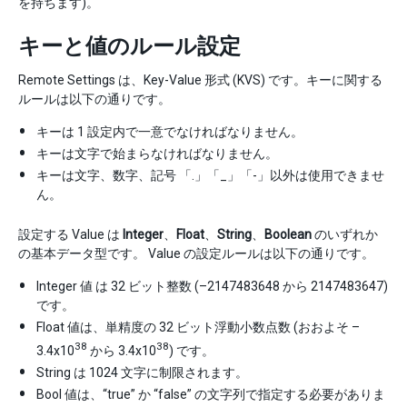
を持ちます)。
キーと値のルール設定
Remote Settings は、Key-Value 形式 (KVS) です。キーに関する
ルールは以下の通りです。
キーは 1 設定内で一意でなければなりません。
キーは文字で始まらなければなりません。
キーは文字、数字、記号 「.」「_」「-」以外は使用できませ
ん。
設定する Value は
Integer
、
Float
、
String
、
Boolean
のいずれか
の基本データ型です。 Value の設定ルールは以下の通りです。
Integer 値 は 32 ビット整数 (–2147483648 から 2147483647)
です。
Float 値は、単精度の 32 ビット浮動小数点数 (おおよそ –
38
38
3.4x10
から 3.4x10
) です。
String は 1024 文字に制限されます。
Bool 値は、“true” か “false” の文字列で指定する必要がありま