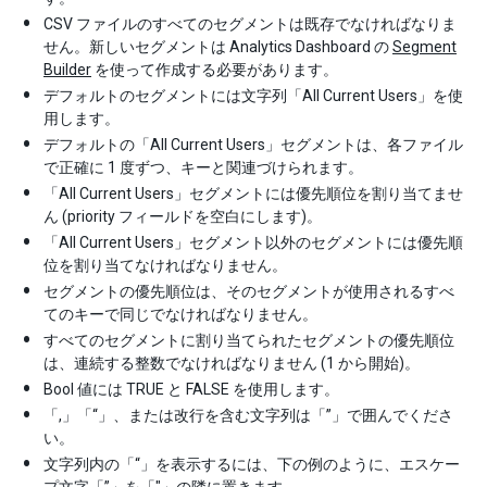
CSV ファイルのすべてのセグメントは既存でなければなりま
せん。新しいセグメントは Analytics Dashboard の
Segment
Builder
を使って作成する必要があります。
デフォルトのセグメントには文字列「All Current Users」を使
用します。
デフォルトの「All Current Users」セグメントは、各ファイル
で正確に 1 度ずつ、キーと関連づけられます。
「All Current Users」セグメントには優先順位を割り当てませ
ん (priority フィールドを空白にします)。
「All Current Users」セグメント以外のセグメントには優先順
位を割り当てなければなりません。
セグメントの優先順位は、そのセグメントが使用されるすべ
てのキーで同じでなければなりません。
すべてのセグメントに割り当てられたセグメントの優先順位
は、連続する整数でなければなりません (1 から開始)。
Bool 値には TRUE と FALSE を使用します。
「,」「“」、または改行を含む文字列は「”」で囲んでくださ
い。
文字列内の「“」を表示するには、下の例のように、エスケー
プ文字「”」を「"」の隣に置きます。