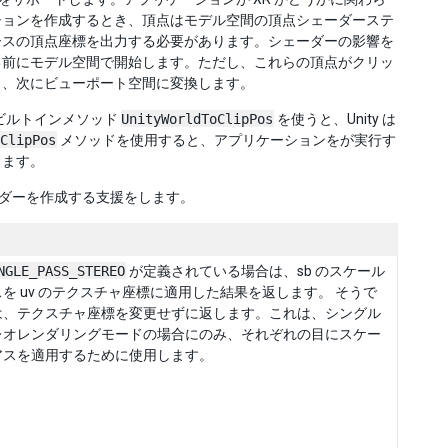
ションを作成するとき、頂点はモデル空間の頂点シェーダーステ
ースの頂点座標を出力する必要があります。シェーダーの影響を
る前にモデル空間で開始します。ただし、これらの頂点がクリッ
し、次にビューポート空間に変換します。
。ビルトインメソッド
UnityWorldToClipPos
を使うと、Unity は
ClipPos
メソッドを使用すると、アプリケーションをが実行す
します。
ダーを作成する支援をします。
NGLE_PASS_STEREO
が定義されている場合は、sb のスケール
を uv のテクスチャ座標に適用した結果を返します。 そうで
は、テクスチャ座標を変更せずに返します。これは、シングル
レオレンダリングモードの場合にのみ、それぞれの目にスケー
アスを適用するために使用します。