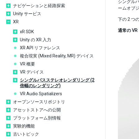
シングルパ
ナビゲーションと経路探索
ームオブジ
Unity サービス
下の 2 
XR
通常の V
xR SDK
Unity の XR 入力
XR API リファレンス
複合現実 (Mixed Reality, MR) デバイス
VR 概要
VR デバイス
シングルパスステレオレンダリング (2
倍幅のレンダリング)
VR Audio Spatializers
オープンソースリポジトリ
アセットストアへの公開
プラットフォーム別情報
実験的機能
古いトピック