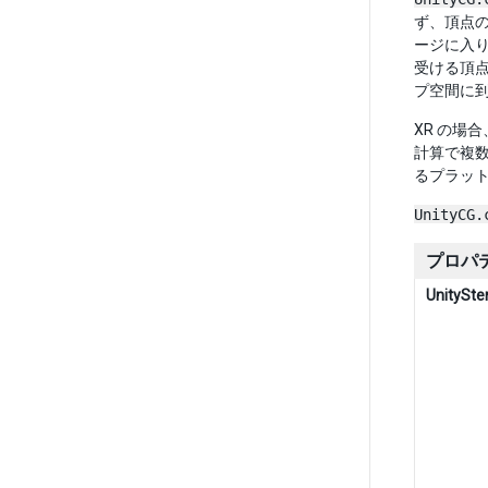
ず、頂点
ージに入
受ける頂
プ空間に
XR の場
計算で複
るプラッ
UnityCG.
プロパ
UnitySte