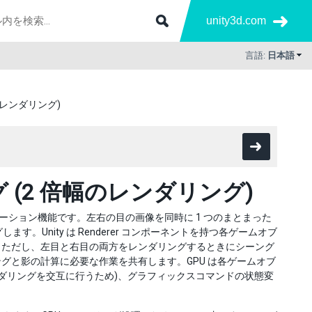
unity3d.com
言語:
日本語
レンダリング)
(2 倍幅のレンダリング)
VR アプリケーション機能です。左右の目の画像を同時に 1 つのまとまった
す。Unity は Renderer コンポーネントを持つ各ゲームオブ
す。ただし、左目と右目の両方をレンダリングするときにシーング
グと影の計算に必要な作業を共有します。GPU は各ゲームオブ
ダリングを交互に行うため)、グラフィックスコマンドの状態変