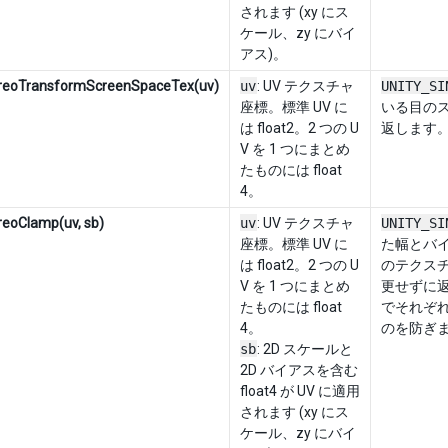
されます (xy にス
ケール、zy にバイ
アス)。
ereoTransformScreenSpaceTex(uv)
uv
: UV テクスチャ
UNITY_SI
座標。標準 UV に
いる目のス
は float2。2 つの U
返します
V を 1 つにまとめ
たものには float
4。
reoClamp(uv, sb)
uv
: UV テクスチャ
UNITY_SI
座標。標準 UV に
た幅とバイ
は float2。2 つの U
のテクス
V を 1 つにまとめ
更せずに
たものには float
でそれぞ
4。
のを防ぎ
sb
: 2D スケールと
2D バイアスを含む
float4 が UV に適用
されます (xy にス
ケール、zy にバイ