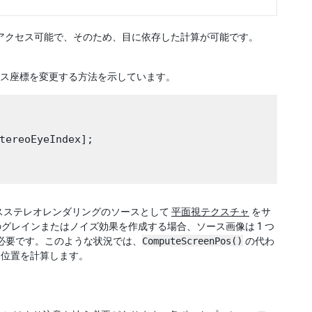
アクセス可能で、そのため、目に依存した計算が可能です。
ス座標を変更する方法を示しています。
tereoEyeIndex];

スステレオレンダリングのソースとして
平面視テクスチャ
をサ
グレインまたはノイズ効果を作成する場合、ソース画像は 1 つ
必要です。このような状況では、
ComputeScreenPos()
の代わ
ら位置を計算します。