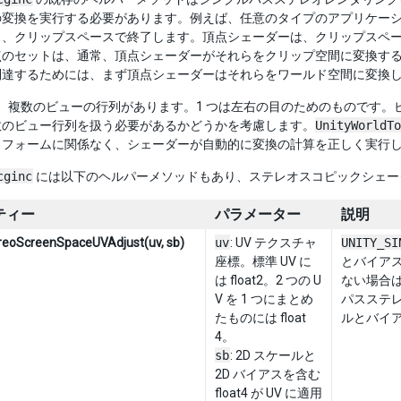
の変換を実行する必要があります。例えば、任意のタイプのアプリケー
り、クリップスペースで終了します。頂点シェーダーは、クリップスペ
点のセットは、通常、頂点シェーダーがそれらをクリップ空間に変換す
到達するためには、まず頂点シェーダーはそれらをワールド空間に変換
合、複数のビューの行列があります。1 つは左右の目のためのものです
数のビュー行列を扱う必要があるかどうかを考慮します。
UnityWorldTo
トフォームに関係なく、シェーダーが自動的に変換の計算を正しく実行
cginc
には以下のヘルパーメソッドもあり、ステレオスコピックシェー
ティー
パラメーター
説明
reoScreenSpaceUVAdjust(uv, sb)
uv
: UV テクスチャ
UNITY_SI
座標。標準 UV に
とバイアス
は float2。2 つの U
ない場合
V を 1 つにまとめ
パスステ
たものには float
ルとバイ
4。
sb
: 2D スケールと
2D バイアスを含む
float4 が UV に適用