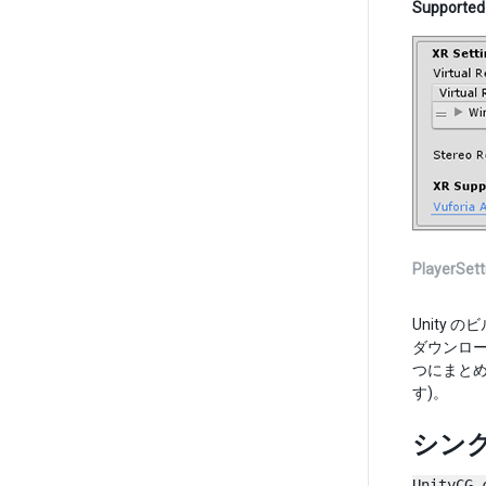
Supported
PlayerSett
Unity 
ダウンロ
つにまと
す)。
シン
UnityCG.