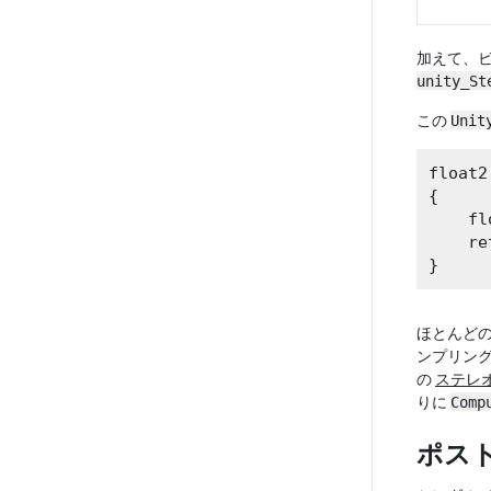
加えて、ビル
unity_St
この
Unit
float2
{

    fl
    re
ほとんど
ンプリング
の
ステレ
りに
Comp
ポス