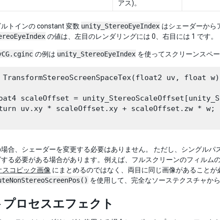
アス)。
トインの constant 変数
unity_StereoEyeIndex
はシェーダーから
ereoEyeIndex
の値は、左目のレンダリングには 0、右目には 1 です。
yCG.cginc
の例は
unity_StereoEyeIndex
を使ってスクリーンスペー
 TransformStereoScreenSpaceTex(float2 uv, float w)

oat4 scaleOffset = unity_StereoScaleOffset[unity_S
turn uv.xy * scaleOffset.xy + scaleOffset.zw * w;

の場合、シェーダーを変更する必要はありません。 ただし、シングルパ
する必要がある場合があります。例えば、フルスクリーンのフィルムの
オスコピック画像
にまとめるのではなく、両目に同じ画像があることが
uteNonStereoScreenPos()
を使用して、完全なソーステクスチャか
トプロセスエフェクト