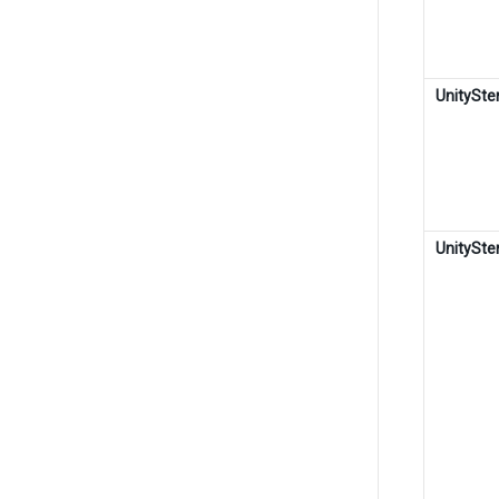
UnitySt
UnitySte