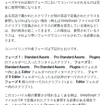
ェーズやそれ以前のフェーズにおいてコンパイルされるものは完
全に使用可能になります。
ある言語で書かれたスクリプトが別の言語で定義されたクラスを
参照しなければならない場合（例えば UnityScript ファイルが C#
スクリプトで定義されたクラスの変数を宣言している場合など）
は、別の状況が起こってきます。この場合は、参照されているク
ラスは、それより早いフェーズでコンパイルされている必要があ
ります。
コンパイリングの各フェーズは下記のとおりです。
フェーズ 1：
Standard Assets
、
Pro Standard Assets
、
Plugins
のフォルダーに入ったランタイムスクリプト。
フェーズ 2：
Standard Assets
、
Pro Standard Assets
、
Plugins
のフォルダ
ー内にある
Editor
フォルダーのエディタースクリプト。
フェー
ズ 3:
Editor
フォルダーに入ったもの以外のすべてのスクリプト。
フェーズ 4:
残りのすべてのスクリプト (つまり、
Editor
フォルダ
ー内のスクリプト)。
このコンパイル順の重要さが現れるよくある例は、UnityScript フ
ァイルが C# で定義されたクラスを参照する必要がある場合で